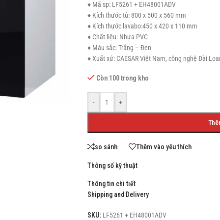
♦ Mã sp: LF5261 + EH48001ADV
♦ Kích thước tủ: 800 x 500 x 560 mm
♦ Kích thước lavabo:450 x 420 x 110 mm
♦ Chất liệu: Nhựa PVC
♦ Màu sắc: Trắng – Đen
SHOP LAYOUTS
♦ Xuất xứ: CAESAR Việt Nam, công nghệ Đài Loa
Filters area
Còn 100 trong kho
AJAX Shop
HOT
Hidden sidebar
-
+
No page heading
Thê
Small categories menu
so sánh
Thêm vào yêu thích
Products list view
Thông số kỹ thuật
With background
Thông tin chi tiết
Category description
Shipping and Delivery
Header overlap
SKU:
LF5261 + EH48001ADV
Infinit scrolling