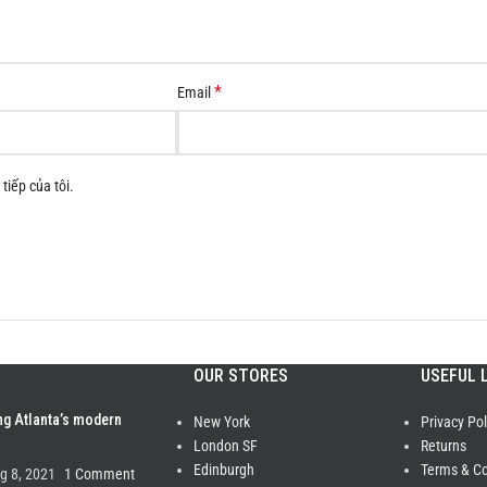
*
Email
tiếp của tôi.
OUR STORES
USEFUL 
ng Atlanta’s modern
New York
Privacy Pol
London SF
Returns
Edinburgh
Terms & Co
g 8, 2021
1 Comment