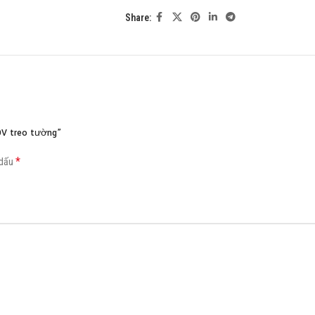
Share:
Load more button
DV treo tường”
*
 dấu