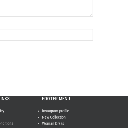
LINKS
FOOTER MENU
icy
Instagram profile
New Collection
nditions
Woman Dress