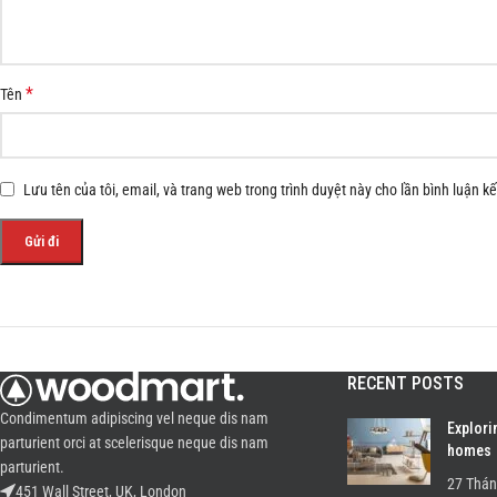
*
Tên
Lưu tên của tôi, email, và trang web trong trình duyệt này cho lần bình luận kế 
RECENT POSTS
Condimentum adipiscing vel neque dis nam
Explori
parturient orci at scelerisque neque dis nam
homes
parturient.
27 Thán
451 Wall Street, UK, London