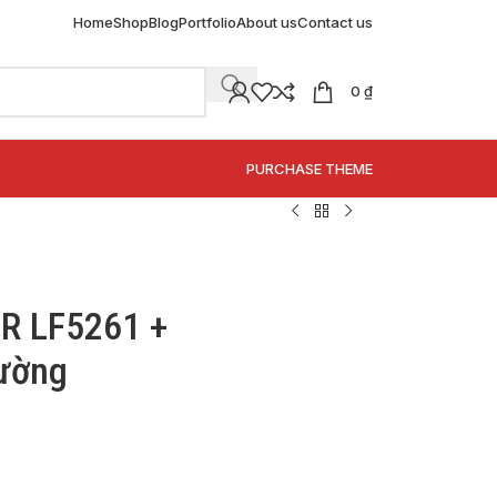
Home
Shop
Blog
Portfolio
About us
Contact us
0
₫
SPECIAL OFFER
PURCHASE THEME
AR LF5261 +
ường