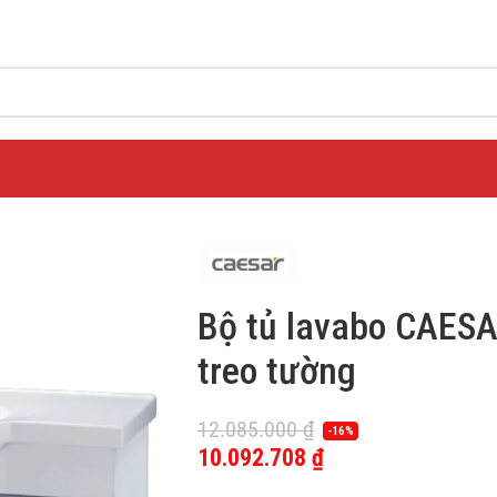
Bộ tủ lavabo CAES
treo tường
12.085.000
₫
-16%
10.092.708
₫