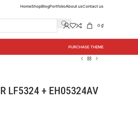
Home
Shop
Blog
Portfolio
About us
Contact us
0
₫
SPECIAL OFFER
PURCHASE THEME
AR LF5324 + EH05324AV