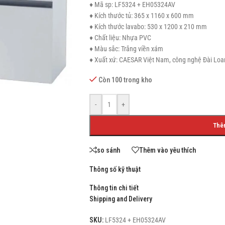
♦ Mã sp: LF5324 + EH05324AV
♦ Kích thước tủ: 365 x 1160 x 600 mm
♦ Kích thước lavabo: 530 x 1200 x 210 mm
♦ Chất liệu: Nhựa PVC
♦ Màu sắc: Trắng viền xám
SHOP LAYOUTS
♦ Xuất xứ: CAESAR Việt Nam, công nghệ Đài Loa
Filters area
Còn 100 trong kho
AJAX Shop
HOT
Hidden sidebar
-
+
No page heading
Thê
Small categories menu
so sánh
Thêm vào yêu thích
Products list view
Thông số kỹ thuật
With background
Thông tin chi tiết
Category description
Shipping and Delivery
Header overlap
SKU:
LF5324 + EH05324AV
Infinit scrolling