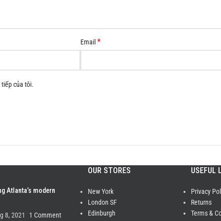
*
Email
tiếp của tôi.
OUR STORES
USEFUL 
ng Atlanta’s modern
New York
Privacy Pol
London SF
Returns
Edinburgh
Terms & Co
g 8, 2021
1 Comment