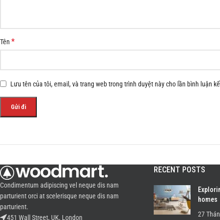
*
Tên
Lưu tên của tôi, email, và trang web trong trình duyệt này cho lần bình luận kế 
RECENT POSTS
Condimentum adipiscing vel neque dis nam
Explori
parturient orci at scelerisque neque dis nam
homes
parturient.
27 Thán
451 Wall Street, UK, London