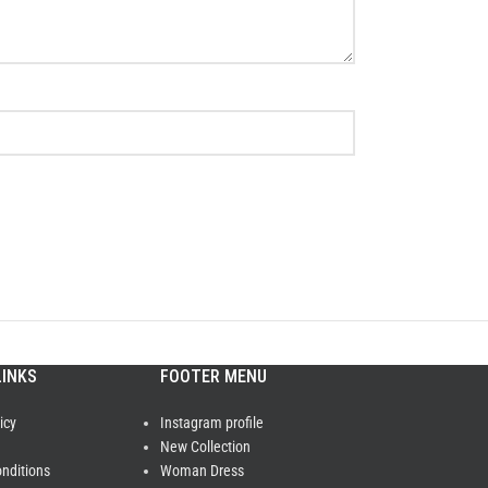
LINKS
FOOTER MENU
icy
Instagram profile
New Collection
nditions
Woman Dress