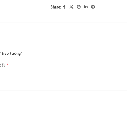
Share:
Load more button
V treo tường”
*
 dấu