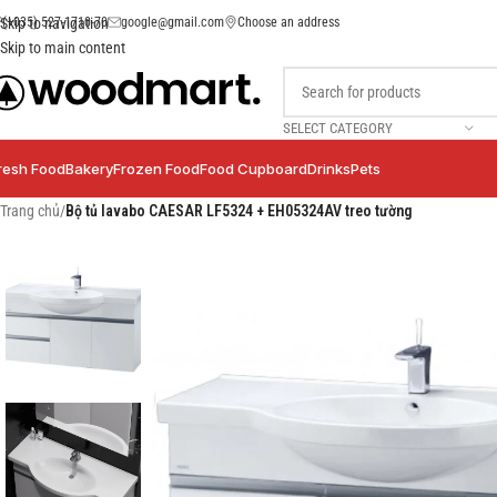
(+035) 527-1710-70
google@gmail.com
Choose an address
Skip to navigation
Skip to main content
SELECT CATEGORY
resh Food
Bakery
Frozen Food
Food Cupboard
Drinks
Pets
Trang chủ
/
Bộ tủ lavabo CAESAR LF5324 + EH05324AV treo tường