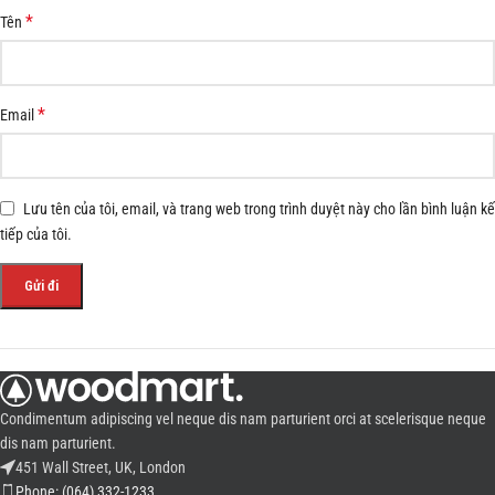
*
Tên
*
Email
Lưu tên của tôi, email, và trang web trong trình duyệt này cho lần bình luận kế
tiếp của tôi.
Condimentum adipiscing vel neque dis nam parturient orci at scelerisque neque
dis nam parturient.
451 Wall Street, UK, London
Phone: (064) 332-1233