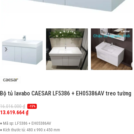
Bộ tủ lavabo CAESAR LF5386 + EH05386AV treo tường
16.016.000
₫
-15%
13.619.664
₫
♦ Mã sp: LF5386 + EH05386AV
♦ Kích thước tủ: 480 x 990 x 450 mm