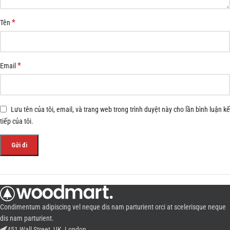
*
Tên
*
Email
Lưu tên của tôi, email, và trang web trong trình duyệt này cho lần bình luận kế
tiếp của tôi.
Condimentum adipiscing vel neque dis nam parturient orci at scelerisque neque
dis nam parturient.
451 Wall Street, UK, London