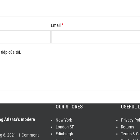
*
Email
tiếp của tôi.
OUR STORES
USEFUL 
ng Atlanta’s modern
New York
Privacy Pol
London SF
Returns
Edinburgh
Terms & Co
g 8, 2021
1 Comment