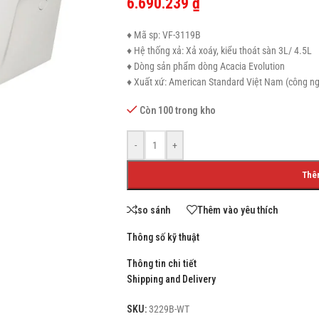
6.690.239
₫
♦ Mã sp: VF-3119B
♦ Hệ thống xả: Xả xoáy, kiểu thoát sàn 3L/ 4.5L
♦ Dòng sản phẩm dòng Acacia Evolution
SHOP LAYOUTS
♦ Xuất xứ: American Standard Việt Nam (công n
Filters area
Còn 100 trong kho
AJAX Shop
HOT
-
+
Hidden sidebar
No page heading
Thê
Small categories menu
so sánh
Thêm vào yêu thích
Products list view
Thông số kỹ thuật
With background
Thông tin chi tiết
Category description
Shipping and Delivery
Header overlap
SKU:
3229B-WT
Infinit scrolling