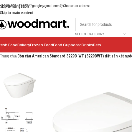
(+035) 527-1710-70
google@gmail.com
Choose an address
Skip to navigation
Skip to main content
SELECT CATEGORY
resh Food
Bakery
Frozen Food
Food Cupboard
Drinks
Pets
Trang chủ
/
Bồn cầu American Standard 3229B-WT (3229BWT) đặt sàn két nước