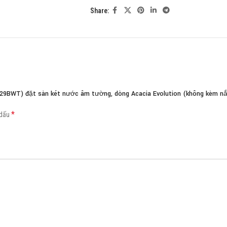
Share:
Load more button
229BWT) đặt sàn két nước âm tường, dòng Acacia Evolution (không kèm nắ
*
 dấu