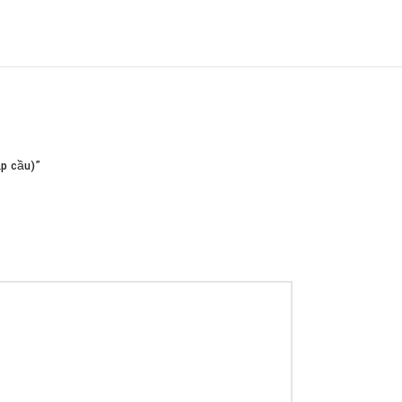
Infinit scrolling
Load more button
p cầu)”