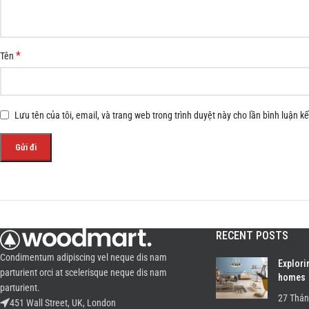
*
Tên
Lưu tên của tôi, email, và trang web trong trình duyệt này cho lần bình luận kế 
RECENT POSTS
Condimentum adipiscing vel neque dis nam
Explori
parturient orci at scelerisque neque dis nam
homes
parturient.
27 Thán
451 Wall Street, UK, London