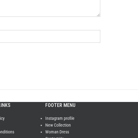
LINKS
FOOTER MENU
icy
Instagram profile
New Collection
nditions
Woman Dress