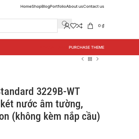
Home
Shop
Blog
Portfolio
About us
Contact us
0
₫
SPECIAL OFFER
PURCHASE THEME
Standard 3229B-WT
két nước âm tường,
ion (không kèm nắp cầu)