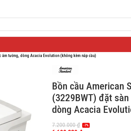
 âm tường, dòng Acacia Evolution (không kèm nắp cầu)
Bồn cầu American 
(3229BWT) đặt sàn 
dòng Acacia Evolut
7.200.000
₫
-7%