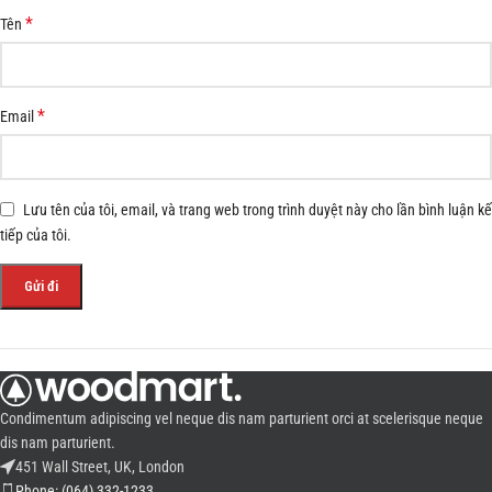
*
Tên
*
Email
Lưu tên của tôi, email, và trang web trong trình duyệt này cho lần bình luận kế
tiếp của tôi.
Condimentum adipiscing vel neque dis nam parturient orci at scelerisque neque
dis nam parturient.
451 Wall Street, UK, London
Phone: (064) 332-1233