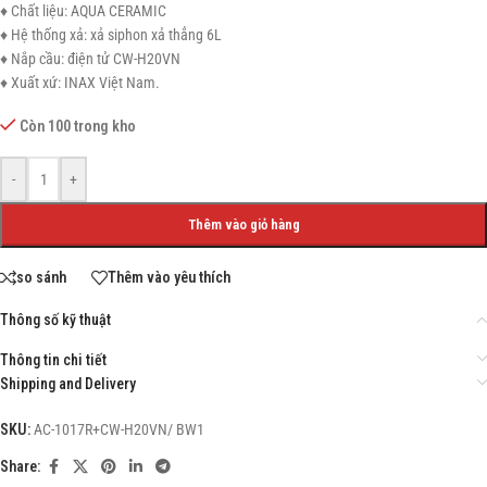
♦ Chất liệu: AQUA CERAMIC
♦ Hệ thống xả: xả siphon xả thẳng 6L
♦ Nắp cầu: điện tử CW-H20VN
♦ Xuất xứ: INAX Việt Nam.
Còn 100 trong kho
-
+
Thêm vào giỏ hàng
so sánh
Thêm vào yêu thích
Thông số kỹ thuật
Thông tin chi tiết
Shipping and Delivery
SKU:
AC-1017R+CW-H20VN/ BW1
Share: