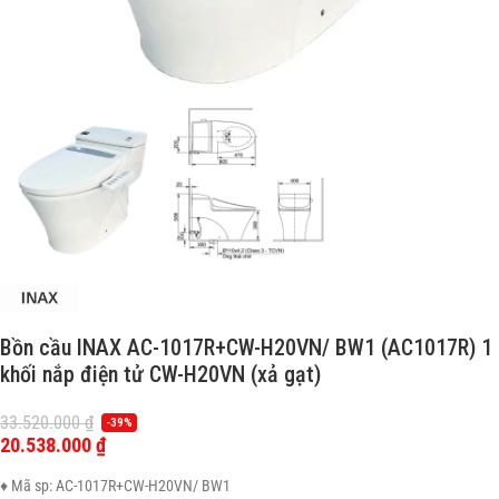
Bồn cầu INAX AC-1017R+CW-H20VN/ BW1 (AC1017R) 1
khối nắp điện tử CW-H20VN (xả gạt)
33.520.000
₫
-39%
20.538.000
₫
♦ Mã sp: AC-1017R+CW-H20VN/ BW1