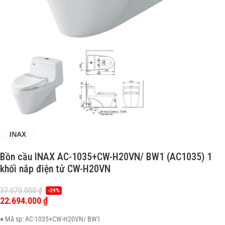
Bồn cầu INAX AC-1035+CW-H20VN/ BW1 (AC1035) 1
khối nắp điện tử CW-H20VN
37.070.000
₫
-39%
22.694.000
₫
♦ Mã sp: AC-1035+CW-H20VN/ BW1