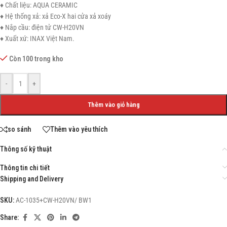
♦ Chất liệu: AQUA CERAMIC
♦ Hệ thống xả: xả Eco-X hai cửa xả xoáy
♦ Nắp cầu: điện tử CW-H20VN
♦ Xuất xứ: INAX Việt Nam.
Còn 100 trong kho
-
+
Thêm vào giỏ hàng
so sánh
Thêm vào yêu thích
Thông số kỹ thuật
Thông tin chi tiết
Shipping and Delivery
SKU:
AC-1035+CW-H20VN/ BW1
Share: