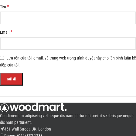
*
Tên
*
Email
Lưu tên của tôi, email, và trang web trong trình duyệt này cho lần bình luận kế
tiếp của tôi.
Condimentum adipiscing vel neque dis nam parturient orci at scelerisque neque
dis nam parturient.
451 Wall Street, UK, London
Phone: (064) 332-1233