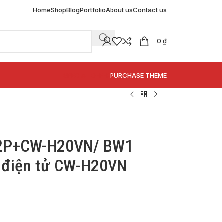
Home
Shop
Blog
Portfolio
About us
Contact us
0
₫
SPECIAL OFFER
PURCHASE THEME
22P+CW-H20VN/ BW1
g điện tử CW-H20VN