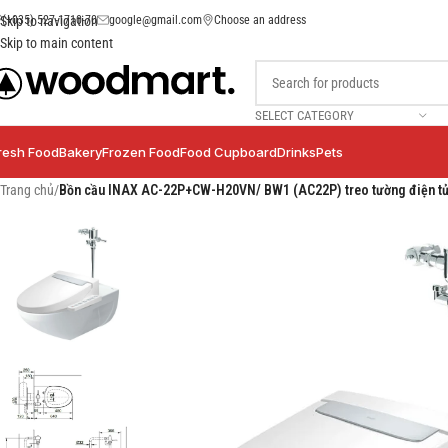
(+035) 527-1710-70
google@gmail.com
Choose an address
Skip to navigation
Skip to main content
SELECT CATEGORY
resh Food
Bakery
Frozen Food
Food Cupboard
Drinks
Pets
Trang chủ
/
Bồn cầu INAX AC-22P+CW-H20VN/ BW1 (AC22P) treo tường điện 