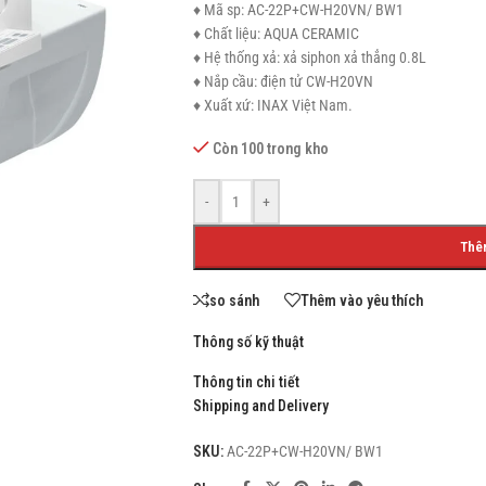
♦ Mã sp: AC-22P+CW-H20VN/ BW1
♦ Chất liệu: AQUA CERAMIC
♦ Hệ thống xả: xả siphon xả thẳng 0.8L
♦ Nắp cầu: điện tử CW-H20VN
♦ Xuất xứ: INAX Việt Nam.
SHOP LAYOUTS
Còn 100 trong kho
Filters area
AJAX Shop
-
+
HOT
Hidden sidebar
Thê
No page heading
Small categories menu
so sánh
Thêm vào yêu thích
Products list view
Thông số kỹ thuật
With background
Thông tin chi tiết
Shipping and Delivery
Category description
Header overlap
SKU:
AC-22P+CW-H20VN/ BW1
Infinit scrolling