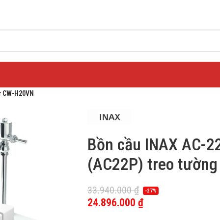
tử CW-H20VN
Bồn cầu INAX AC-
(AC22P) treo tườn
33.940.000
₫
-27%
24.896.000
₫