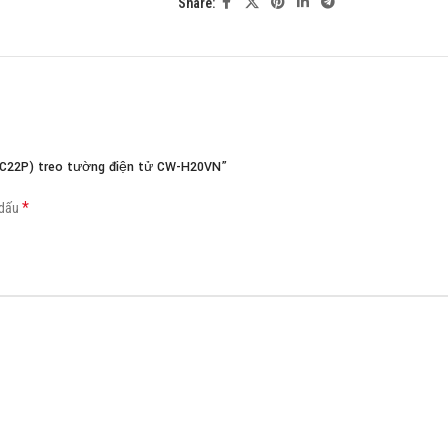
Share:
Load more button
AC22P) treo tường điện tử CW-H20VN”
*
 dấu