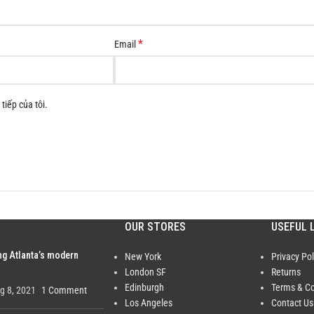
*
Email
tiếp của tôi.
OUR STORES
USEFUL 
ng Atlanta’s modern
New York
Privacy Pol
London SF
Returns
Edinburgh
Terms & Co
g 8, 2021
1 Comment
Los Angeles
Contact Us