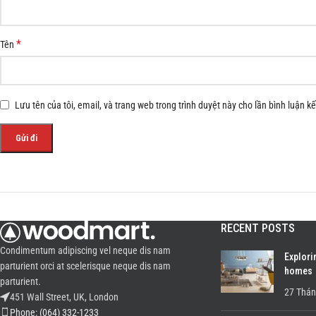
*
Tên
Lưu tên của tôi, email, và trang web trong trình duyệt này cho lần bình luận kế 
RECENT POSTS
Condimentum adipiscing vel neque dis nam
Explori
parturient orci at scelerisque neque dis nam
homes
parturient.
27 Thán
451 Wall Street, UK, London
Phone: (064) 332-1233