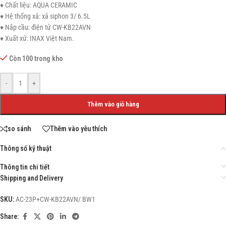
♦ Chất liệu: AQUA CERAMIC
♦ Hệ thống xả: xả siphon 3/ 6.5L
♦ Nắp cầu: điện tử CW-KB22AVN
♦ Xuất xứ: INAX Việt Nam.
Còn 100 trong kho
-
+
Thêm vào giỏ hàng
so sánh
Thêm vào yêu thích
Thông số kỹ thuật
Thông tin chi tiết
Shipping and Delivery
SKU:
AC-23P+CW-KB22AVN/ BW1
Share: