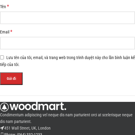
*
Tên
*
Email
Lưu tên của tôi, email, và trang web trong trình duyệt này cho lần bình luận kế
tiếp của tôi.
Condimentum adipiscing vel neque dis nam parturient orci at scelerisque neque
dis nam parturient.
451 Wall Street, UK, London
Phone: (064) 332-1233