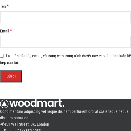
*
Tên
*
Email
Lưu tên của tôi, email, và trang web trong trình duyệt này cho lần bình luận kế
tiếp của tôi.
Condimentum adipiscing vel neque dis nam parturient orci at scelerisque neque
dis nam parturient.
451 Wall Street, UK, London
Phone: (064) 332-1233