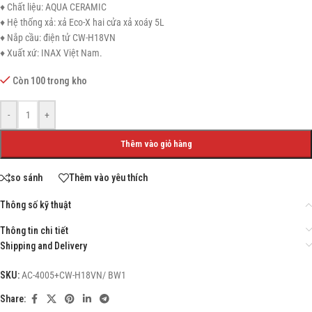
♦ Chất liệu: AQUA CERAMIC
♦ Hệ thống xả: xả Eco-X hai cửa xả xoáy 5L
♦ Nắp cầu: điện tử CW-H18VN
♦ Xuất xứ: INAX Việt Nam.
Còn 100 trong kho
-
+
Thêm vào giỏ hàng
so sánh
Thêm vào yêu thích
Thông số kỹ thuật
Thông tin chi tiết
Shipping and Delivery
SKU:
AC-4005+CW-H18VN/ BW1
Share: