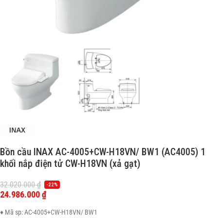
Bồn cầu INAX AC-4005+CW-H18VN/ BW1 (AC4005) 1
khối nắp điện tử CW-H18VN (xả gạt)
32.020.000
₫
-22%
24.986.000
₫
♦ Mã sp: AC-4005+CW-H18VN/ BW1