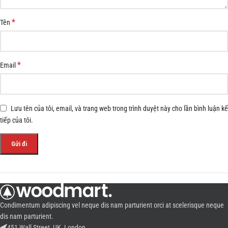
*
Tên
*
Email
Lưu tên của tôi, email, và trang web trong trình duyệt này cho lần bình luận kế
tiếp của tôi.
Condimentum adipiscing vel neque dis nam parturient orci at scelerisque neque
dis nam parturient.
451 Wall Street, UK, London