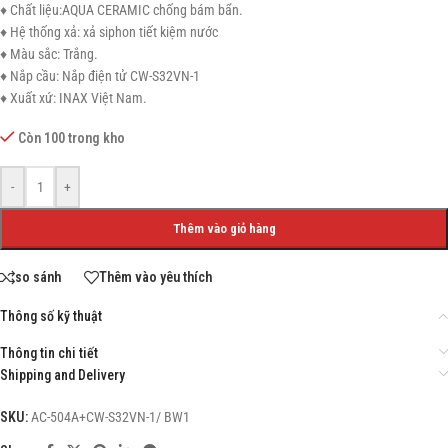
♦ Chất liệu:AQUA CERAMIC chống bám bẩn.
♦ Hệ thống xả: xả siphon tiết kiệm nước
♦ Màu sắc: Trắng.
♦ Nắp cầu: Nắp điện tử CW-S32VN-1
♦ Xuất xứ: INAX Việt Nam.
Còn 100 trong kho
-
+
Thêm vào giỏ hàng
so sánh
Thêm vào yêu thích
Thông số kỹ thuật
Thông tin chi tiết
Shipping and Delivery
SKU:
AC-504A+CW-S32VN-1/ BW1