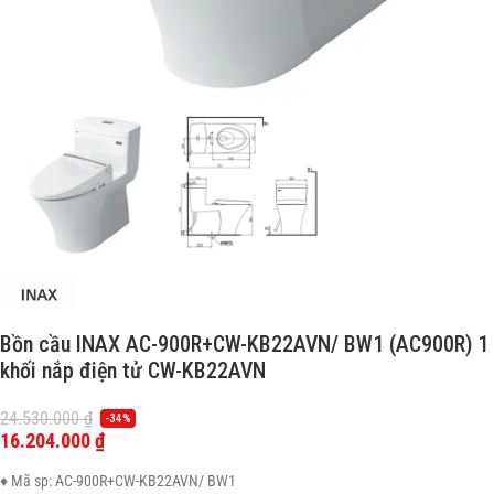
Bồn cầu INAX AC-900R+CW-KB22AVN/ BW1 (AC900R) 1
khối nắp điện tử CW-KB22AVN
24.530.000
₫
-34%
16.204.000
₫
♦ Mã sp: AC-900R+CW-KB22AVN/ BW1