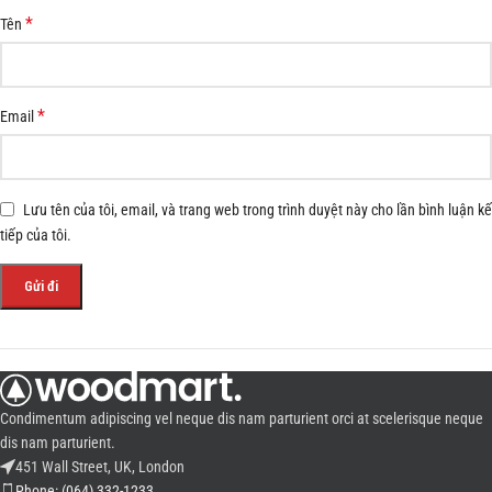
*
Tên
*
Email
Lưu tên của tôi, email, và trang web trong trình duyệt này cho lần bình luận kế
tiếp của tôi.
Condimentum adipiscing vel neque dis nam parturient orci at scelerisque neque
dis nam parturient.
451 Wall Street, UK, London
Phone: (064) 332-1233