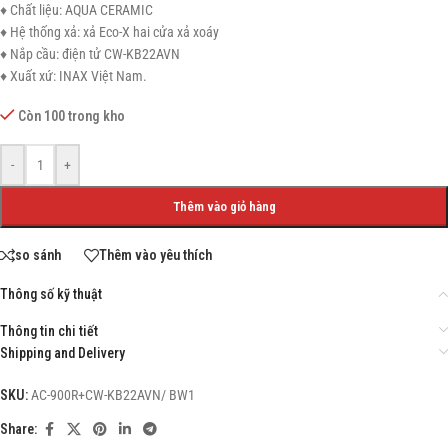
♦ Chất liệu: AQUA CERAMIC
♦ Hệ thống xả: xả Eco-X hai cửa xả xoáy
♦ Nắp cầu: điện tử CW-KB22AVN
♦ Xuất xứ: INAX Việt Nam.
Còn 100 trong kho
-
+
Thêm vào giỏ hàng
so sánh
Thêm vào yêu thích
Thông số kỹ thuật
Thông tin chi tiết
Shipping and Delivery
SKU:
AC-900R+CW-KB22AVN/ BW1
Share: