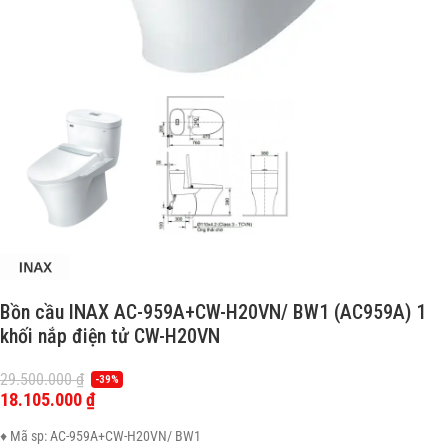
Bồn cầu INAX AC-959A+CW-H20VN/ BW1 (AC959A) 1
khối nắp điện tử CW-H20VN
29.500.000
₫
-39%
18.105.000
₫
♦ Mã sp: AC-959A+CW-H20VN/ BW1