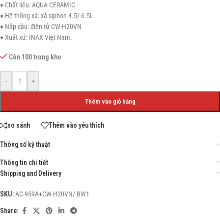
♦ Chất liệu: AQUA CERAMIC
♦ Hệ thống xả: xả siphon 4.5/ 6.5L
♦ Nắp cầu: điện tử CW-H20VN
♦ Xuất xứ: INAX Việt Nam.
Còn 100 trong kho
-
+
Thêm vào giỏ hàng
so sánh
Thêm vào yêu thích
Thông số kỹ thuật
Thông tin chi tiết
Shipping and Delivery
SKU:
AC-959A+CW-H20VN/ BW1
Share: