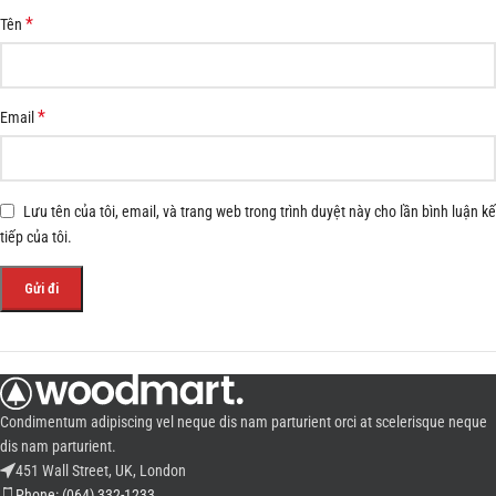
*
Tên
*
Email
Lưu tên của tôi, email, và trang web trong trình duyệt này cho lần bình luận kế
tiếp của tôi.
Condimentum adipiscing vel neque dis nam parturient orci at scelerisque neque
dis nam parturient.
451 Wall Street, UK, London
Phone: (064) 332-1233