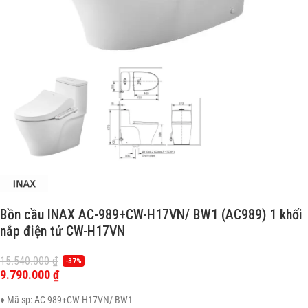
Bồn cầu INAX AC-989+CW-H17VN/ BW1 (AC989) 1 khối
nắp điện tử CW-H17VN
15.540.000
₫
-37%
9.790.000
₫
♦ Mã sp: AC-989+CW-H17VN/ BW1