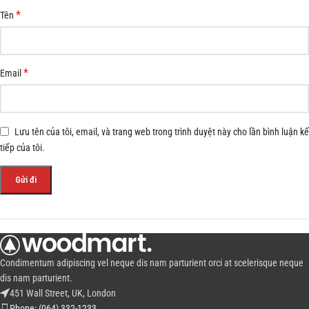
*
Tên
*
Email
Lưu tên của tôi, email, và trang web trong trình duyệt này cho lần bình luận kế
tiếp của tôi.
Condimentum adipiscing vel neque dis nam parturient orci at scelerisque neque
dis nam parturient.
451 Wall Street, UK, London
Phone: (064) 332-1233