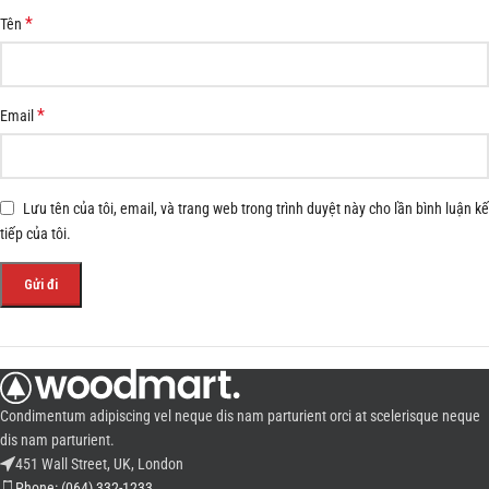
*
Tên
*
Email
Lưu tên của tôi, email, và trang web trong trình duyệt này cho lần bình luận kế
tiếp của tôi.
Condimentum adipiscing vel neque dis nam parturient orci at scelerisque neque
dis nam parturient.
451 Wall Street, UK, London
Phone: (064) 332-1233