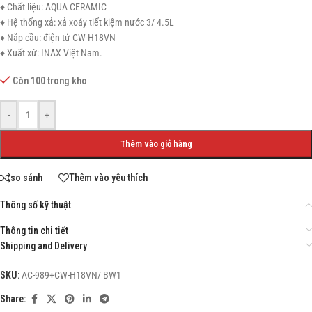
♦ Chất liệu: AQUA CERAMIC
♦ Hệ thống xả: xả xoáy tiết kiệm nước 3/ 4.5L
♦ Nắp cầu: điện tử CW-H18VN
♦ Xuất xứ: INAX Việt Nam.
Còn 100 trong kho
-
+
Thêm vào giỏ hàng
so sánh
Thêm vào yêu thích
Thông số kỹ thuật
Thông tin chi tiết
Shipping and Delivery
SKU:
AC-989+CW-H18VN/ BW1
Share: