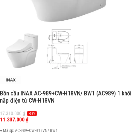
Bồn cầu INAX AC-989+CW-H18VN/ BW1 (AC989) 1 khối
nắp điện tử CW-H18VN
17.310.000
₫
-35%
11.337.000
₫
♦ Mã sp: AC-989+CW-H18VN/ BW1