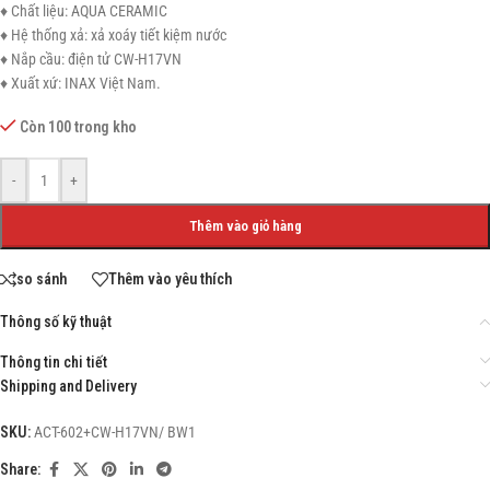
♦ Chất liệu: AQUA CERAMIC
♦ Hệ thống xả: xả xoáy tiết kiệm nước
♦ Nắp cầu: điện tử CW-H17VN
♦ Xuất xứ: INAX Việt Nam.
Còn 100 trong kho
-
+
Thêm vào giỏ hàng
so sánh
Thêm vào yêu thích
Thông số kỹ thuật
Thông tin chi tiết
Shipping and Delivery
SKU:
ACT-602+CW-H17VN/ BW1
Share: