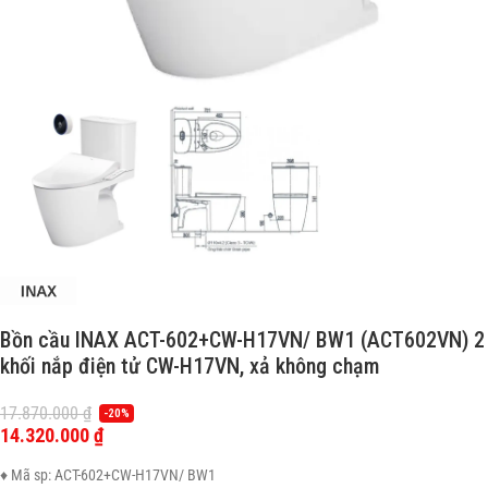
Bồn cầu INAX ACT-602+CW-H17VN/ BW1 (ACT602VN) 2
khối nắp điện tử CW-H17VN, xả không chạm
17.870.000
₫
-20%
14.320.000
₫
♦ Mã sp: ACT-602+CW-H17VN/ BW1