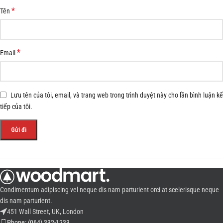
*
Tên
*
Email
Lưu tên của tôi, email, và trang web trong trình duyệt này cho lần bình luận kế
tiếp của tôi.
Condimentum adipiscing vel neque dis nam parturient orci at scelerisque neque
dis nam parturient.
451 Wall Street, UK, London
Phone: (064) 332-1233