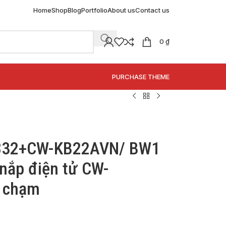
Home
Shop
Blog
Portfolio
About us
Contact us
0
₫
SPECIAL OFFER
PURCHASE THEME
-832+CW-KB22AVN/ BW1
nắp điện tử CW-
 chạm