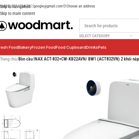
(+035) 527-1710-70
google@gmail.com
Choose an address
Skip to navigation
Skip to main content
SELECT CATEGORY
resh Food
Bakery
Frozen Food
Food Cupboard
Drinks
Pets
Trang chủ
/
Bồn cầu INAX ACT-832+CW-KB22AVN/ BW1 (ACT832VN) 2 khối nắp