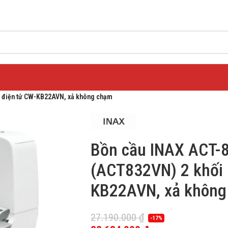
 điện tử CW-KB22AVN, xả không chạm
Bồn cầu INAX ACT
(ACT832VN) 2 khối 
KB22AVN, xả không
27.190.000
₫
-17%