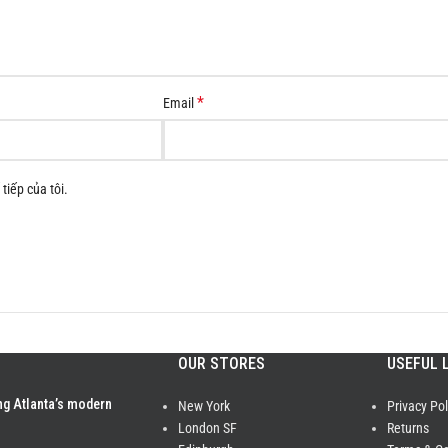
*
Email
tiếp của tôi.
OUR STORES
USEFUL 
ng Atlanta’s modern
New York
Privacy Pol
London SF
Returns