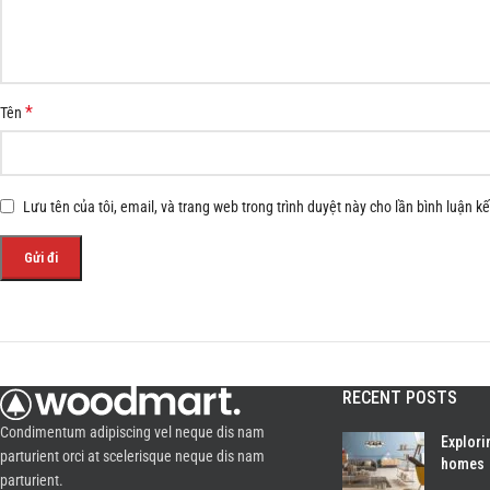
*
Tên
Lưu tên của tôi, email, và trang web trong trình duyệt này cho lần bình luận kế 
RECENT POSTS
Condimentum adipiscing vel neque dis nam
Explori
parturient orci at scelerisque neque dis nam
homes
parturient.