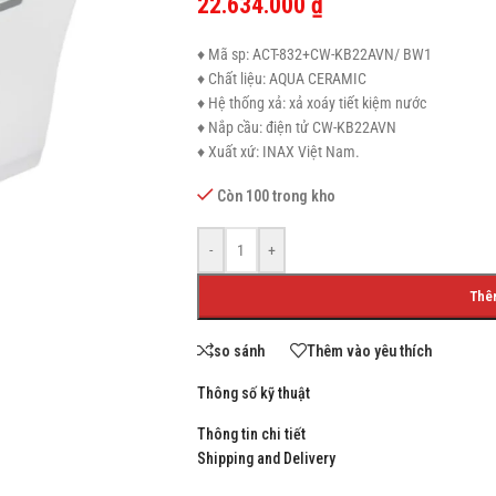
22.634.000
₫
♦ Mã sp: ACT-832+CW-KB22AVN/ BW1
♦ Chất liệu: AQUA CERAMIC
♦ Hệ thống xả: xả xoáy tiết kiệm nước
SHOP LAYOUTS
♦ Nắp cầu: điện tử CW-KB22AVN
♦ Xuất xứ: INAX Việt Nam.
Filters area
AJAX Shop
Còn 100 trong kho
HOT
Hidden sidebar
-
+
No page heading
Thê
Small categories menu
Products list view
so sánh
Thêm vào yêu thích
With background
Thông số kỹ thuật
Category description
Thông tin chi tiết
Header overlap
Shipping and Delivery
Infinit scrolling