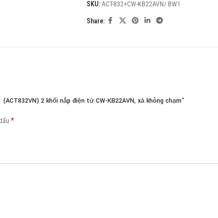
SKU:
ACT-832+CW-KB22AVN/ BW1
Load more button
Share:
1 (ACT832VN) 2 khối nắp điện tử CW-KB22AVN, xả không chạm”
*
 dấu