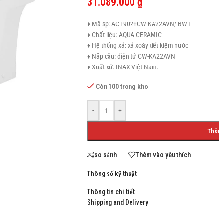
31.089.000
₫
♦ Mã sp: ACT-902+CW-KA22AVN/ BW1
♦ Chất liệu: AQUA CERAMIC
♦ Hệ thống xả: xả xoáy tiết kiệm nước
SHOP LAYOUTS
♦ Nắp cầu: điện tử CW-KA22AVN
♦ Xuất xứ: INAX Việt Nam.
Filters area
AJAX Shop
Còn 100 trong kho
HOT
Hidden sidebar
-
+
No page heading
Thê
Small categories menu
Products list view
so sánh
Thêm vào yêu thích
With background
Thông số kỹ thuật
Category description
Thông tin chi tiết
Header overlap
Shipping and Delivery
Infinit scrolling