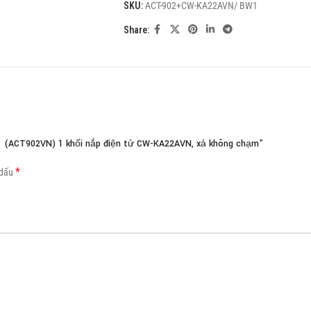
SKU:
ACT-902+CW-KA22AVN/ BW1
Load more button
Share:
1 (ACT902VN) 1 khối nắp điện tử CW-KA22AVN, xả không chạm”
*
 dấu