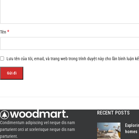
*
Tên
Lưu tên của tôi, email, và trang web trong trình duyệt này cho lần bình luận kế 
RECENT POSTS
Condimentum adipiscing vel neque dis nam
Explori
parturient orci at scelerisque neque dis nam
homes
parturient.