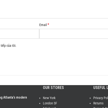
*
Email
tiếp của tôi.
OUR STORES
USEFUL 
ng Atlanta’s modern
New York
Privacy Pol
London SF
Returns