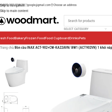
(+035) 527-1710-70
google@gmail.com
Choose an address
Skip to navigation
Skip to main content
SELECT CATEGORY
resh Food
Bakery
Frozen Food
Food Cupboard
Drinks
Pets
Trang chủ
/
Bồn cầu INAX ACT-902+CW-KA22AVN/ BW1 (ACT902VN) 1 khối nắp