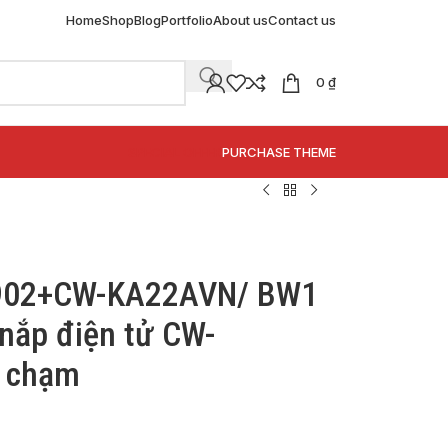
Home
Shop
Blog
Portfolio
About us
Contact us
0
₫
SPECIAL OFFER
PURCHASE THEME
-902+CW-KA22AVN/ BW1
nắp điện tử CW-
g chạm