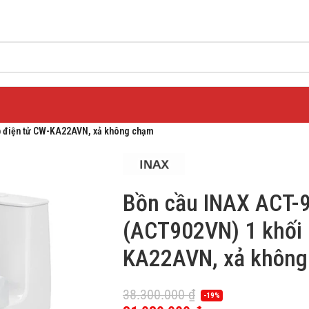
 điện tử CW-KA22AVN, xả không chạm
Bồn cầu INAX ACT
(ACT902VN) 1 khối 
KA22AVN, xả khôn
38.300.000
₫
-19%