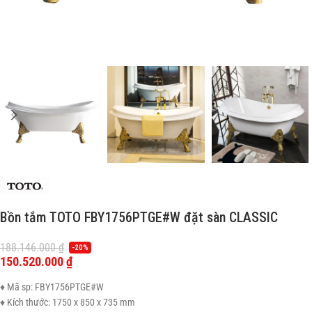
Bồn tắm TOTO FBY1756PTGE#W đặt sàn CLASSIC
188.146.000
₫
-20%
150.520.000
₫
♦ Mã sp: FBY1756PTGE#W
♦ Kích thước: 1750 x 850 x 735 mm