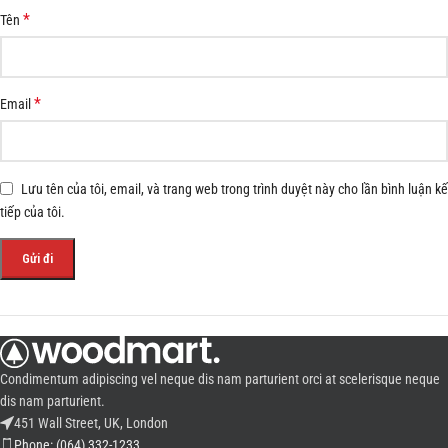
*
Tên
*
Email
Lưu tên của tôi, email, và trang web trong trình duyệt này cho lần bình luận kế
tiếp của tôi.
Condimentum adipiscing vel neque dis nam parturient orci at scelerisque neque
dis nam parturient.
451 Wall Street, UK, London
Phone: (064) 332-1233