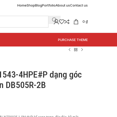
Home
Shop
Blog
Portfolio
About us
Contact us
0
₫
SPECIAL OFFER
PURCHASE THEME
1543-4HPE#P dạng góc
hấn DB505R-2B