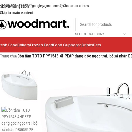
(+035) 527-1710-70
google@gmail.com
Choose an address
Skip to navigation
Skip to main content
SELECT CATEGORY
resh Food
Bakery
Frozen Food
Food Cupboard
Drinks
Pets
Trang chủ
/
Bồn tắm TOTO PPY1543-4HPE#P dạng góc ngọc trai, bộ xả nhấn 