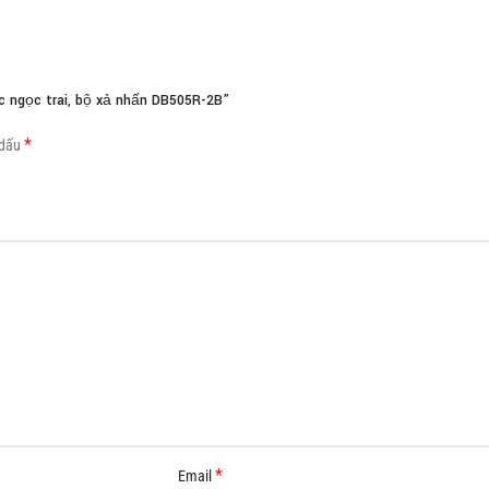
Load more button
 ngọc trai, bộ xả nhấn DB505R-2B”
*
 dấu
*
Email