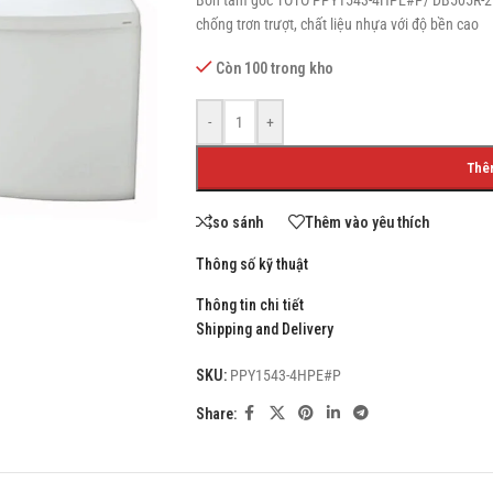
Bồn tắm góc TOTO PPY1543-4HPE#P/ DB505R-2B/ 
chống trơn trượt, chất liệu nhựa với độ bền cao
Còn 100 trong kho
SHOP LAYOUTS
-
+
Filters area
Thê
AJAX Shop
HOT
so sánh
Thêm vào yêu thích
Hidden sidebar
Thông số kỹ thuật
No page heading
Small categories menu
Thông tin chi tiết
Shipping and Delivery
Products list view
SKU:
PPY1543-4HPE#P
With background
Share:
Category description
Header overlap
Infinit scrolling