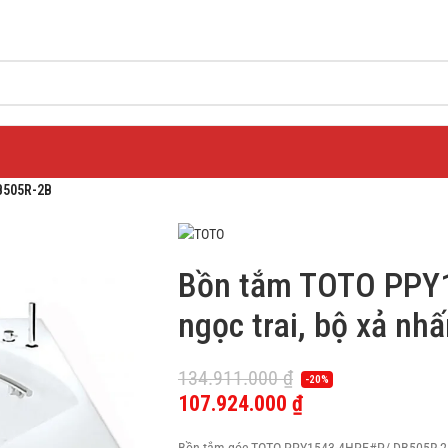
DB505R-2B
Bồn tắm TOTO PPY
ngọc trai, bộ xả n
134.911.000
₫
-20%
107.924.000
₫