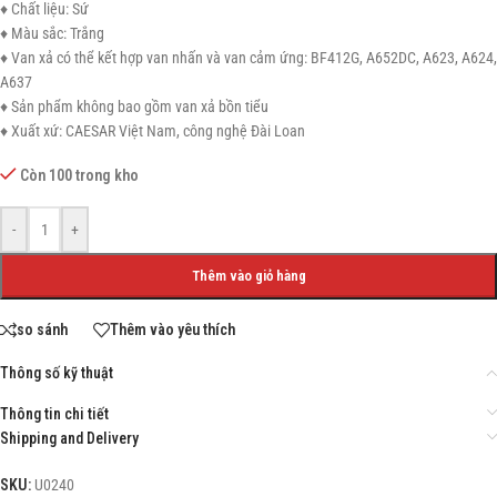
♦ Chất liệu: Sứ
♦ Màu sắc: Trắng
♦ Van xả có thể kết hợp van nhấn và van cảm ứng: BF412G, A652DC, A623, A624,
A637
♦ Sản phẩm không bao gồm van xả bồn tiểu
♦ Xuất xứ: CAESAR Việt Nam, công nghệ Đài Loan
Còn 100 trong kho
-
+
Thêm vào giỏ hàng
so sánh
Thêm vào yêu thích
Thông số kỹ thuật
Thông tin chi tiết
Shipping and Delivery
SKU:
U0240