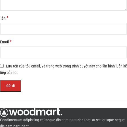
*
Tên
*
Email
Lưu tên của tôi, email, và trang web trong trình duyệt này cho lần bình luận kế
tiếp của tôi.
Condimentum adipiscing vel neque dis nam parturient orci at scelerisque neque
dis nam parturient.