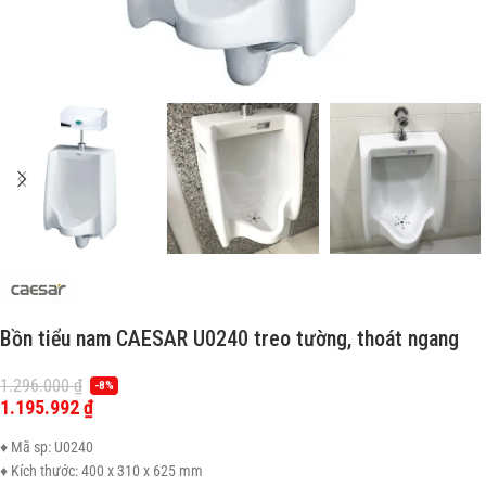
Bồn tiểu nam CAESAR U0240 treo tường, thoát ngang
1.296.000
₫
-8%
1.195.992
₫
♦ Mã sp: U0240
♦ Kích thước: 400 x 310 x 625 mm