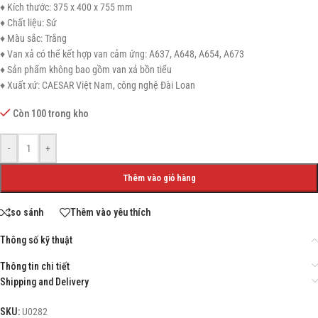
♦ Kích thước: 375 x 400 x 755 mm
♦ Chất liệu: Sứ
♦ Màu sắc: Trắng
♦ Van xả có thể kết hợp van cảm ứng: A637, A648, A654, A673
♦ Sản phẩm không bao gồm van xả bồn tiểu
♦ Xuất xứ: CAESAR Việt Nam, công nghệ Đài Loan
Còn 100 trong kho
-
+
Thêm vào giỏ hàng
so sánh
Thêm vào yêu thích
Thông số kỹ thuật
Thông tin chi tiết
Shipping and Delivery
SKU:
U0282