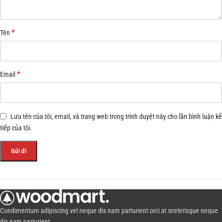
*
Tên
*
Email
Lưu tên của tôi, email, và trang web trong trình duyệt này cho lần bình luận kế
tiếp của tôi.
Condimentum adipiscing vel neque dis nam parturient orci at scelerisque neque
dis nam parturient.