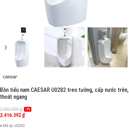
Bồn tiểu nam CAESAR U0282 treo tường, cấp nước trên,
thoát ngang
2.603.000
₫
-7%
2.416.392
₫
♦ Mã sp: U0282