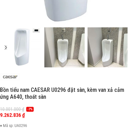
Bồn tiểu nam CAESAR U0296 đặt sàn, kèm van xả cảm
ứng A640, thoát sàn
10.001.000
₫
-7%
9.262.836
₫
♦ Mã sp: UA0296