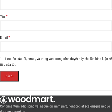
*
Tên
*
Email
Lưu tên của tôi, email, và trang web trong trình duyệt này cho lần bình luận kế
tiếp của tôi.
Condimentum adipiscing vel neque dis nam parturient orci at scelerisque neque
dis nam parturient.