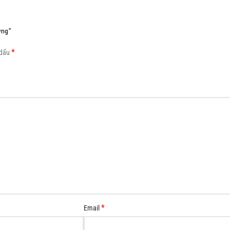
Load more button
ờng”
*
 dấu
*
Email