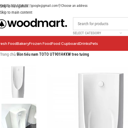
(+035) 527-1710-70
google@gmail.com
Choose an address
Skip to navigation
Skip to main content
SELECT CATEGORY
resh Food
Bakery
Frozen Food
Food Cupboard
Drinks
Pets
Trang chủ
/
Bồn tiểu nam TOTO UT901H#XW treo tường