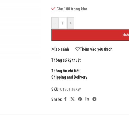
Còn 100 trong kho
-
+
SHOP LAYOUTS
Thê
Filters area
so sánh
Thêm vào yêu thích
AJAX Shop
HOT
Hidden sidebar
Thông số kỹ thuật
No page heading
Thông tin chi tiết
Shipping and Delivery
Small categories menu
Products list view
SKU:
UT901H#XW
With background
Share:
Category description
Header overlap
Infinit scrolling