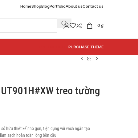
Home
Shop
Blog
Portfolio
About us
Contact us
0
₫
SPECIAL OFFER
PURCHASE THEME
 UT901H#XW treo tường
 hữu thiết kế nhỏ gọn, tiện dụng với vách ngăn tạo
 làm sạch hoàn toàn lòng bồn cầu