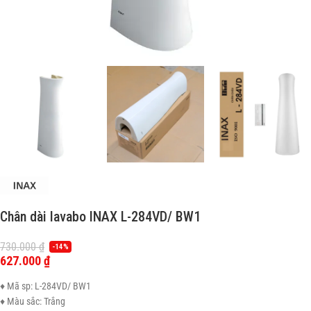
Chân dài lavabo INAX L-284VD/ BW1
730.000
₫
-14%
627.000
₫
♦ Mã sp: L-284VD/ BW1
♦ Màu sắc: Trắng