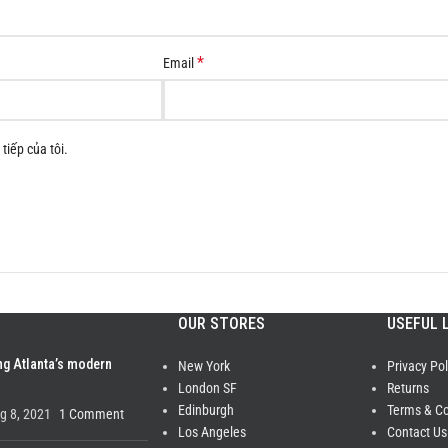
*
Email
tiếp của tôi.
OUR STORES
USEFUL 
ng Atlanta’s modern
New York
Privacy Pol
London SF
Returns
Edinburgh
Terms & Co
g 8, 2021
1 Comment
Los Angeles
Contact Us