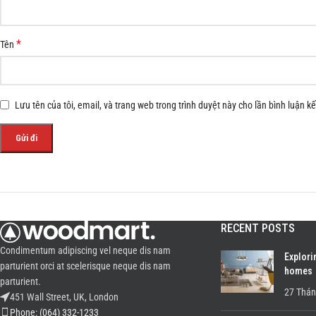
*
Tên
Lưu tên của tôi, email, và trang web trong trình duyệt này cho lần bình luận kế 
RECENT POSTS
Condimentum adipiscing vel neque dis nam
Explori
parturient orci at scelerisque neque dis nam
homes
parturient.
27 Thán
451 Wall Street, UK, London
Phone: (064) 332-1233