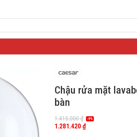
Chậu rửa mặt lava
bàn
1.415.000
₫
-9%
1.281.420
₫