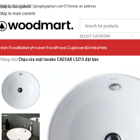
(+035) 527-1710-70
google@gmail.com
Choose an address
Skip to navigation
Skip to main content
SELECT CATEGORY
resh Food
Bakery
Frozen Food
Food Cupboard
Drinks
Pets
Trang chủ
/
Chậu rửa mặt lavabo CAESAR L5215 đặt bàn