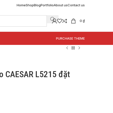
Home
Shop
Blog
Portfolio
About us
Contact us
0
₫
SPECIAL OFFER
PURCHASE THEME
bo CAESAR L5215 đặt