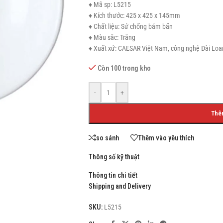
♦ Mã sp: L5215
♦ Kích thước: 425 x 425 x 145mm
♦ Chất liệu: Sứ chống bám bẩn
♦ Màu sắc: Trắng
♦ Xuất xứ: CAESAR Việt Nam, công nghệ Đài Loa
SHOP LAYOUTS
Còn 100 trong kho
Filters area
AJAX Shop
-
+
HOT
Hidden sidebar
Thê
No page heading
Small categories menu
so sánh
Thêm vào yêu thích
Products list view
Thông số kỹ thuật
With background
Thông tin chi tiết
Shipping and Delivery
Category description
Header overlap
SKU:
L5215
Infinit scrolling