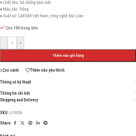
♦ Chất liệu: Sứ chống bám bẩn
♦ Màu sắc: Trắng
♦ Xuất xứ: CAESAR Việt Nam, công nghệ Đài Loan
Còn 100 trong kho
-
+
Thêm vào giỏ hàng
so sánh
Thêm vào yêu thích
Thông số kỹ thuật
Thông tin chi tiết
Shipping and Delivery
SKU:
LF5036
Share:
Đánh giá