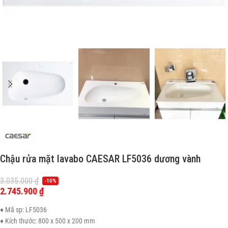
Chậu rửa mặt lavabo CAESAR LF5036 dương vành
3.035.000
₫
-10%
2.745.900
₫
♦ Mã sp: LF5036
♦ Kích thước: 800 x 500 x 200 mm