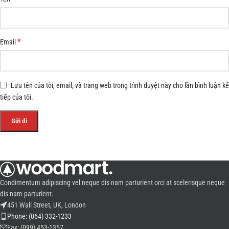
*
Email
Lưu tên của tôi, email, và trang web trong trình duyệt này cho lần bình luận kế
tiếp của tôi.
Condimentum adipiscing vel neque dis nam parturient orci at scelerisque neque
dis nam parturient.
451 Wall Street, UK, London
Phone: (064) 332-1233
Fax: (099) 453-1357