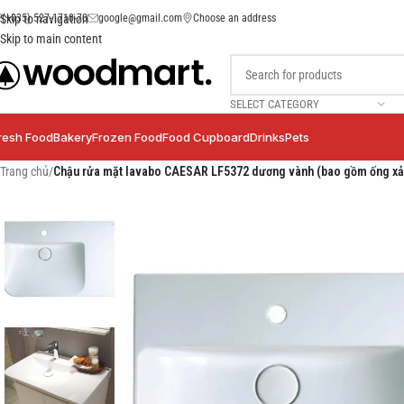
(+035) 527-1710-70
google@gmail.com
Choose an address
Skip to navigation
Skip to main content
SELECT CATEGORY
resh Food
Bakery
Frozen Food
Food Cupboard
Drinks
Pets
Trang chủ
/
Chậu rửa mặt lavabo CAESAR LF5372 dương vành (bao gồm ống xả