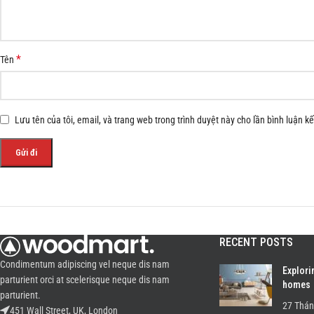
*
Tên
Lưu tên của tôi, email, và trang web trong trình duyệt này cho lần bình luận kế 
RECENT POSTS
Condimentum adipiscing vel neque dis nam
Explori
parturient orci at scelerisque neque dis nam
homes
parturient.
27 Thán
451 Wall Street, UK, London