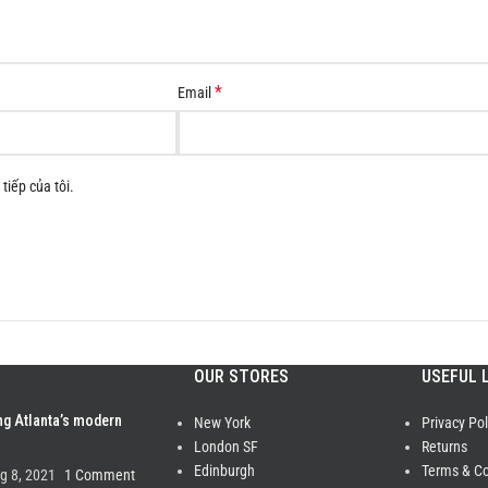
*
Email
tiếp của tôi.
OUR STORES
USEFUL 
ng Atlanta’s modern
New York
Privacy Pol
London SF
Returns
Edinburgh
Terms & Co
g 8, 2021
1 Comment