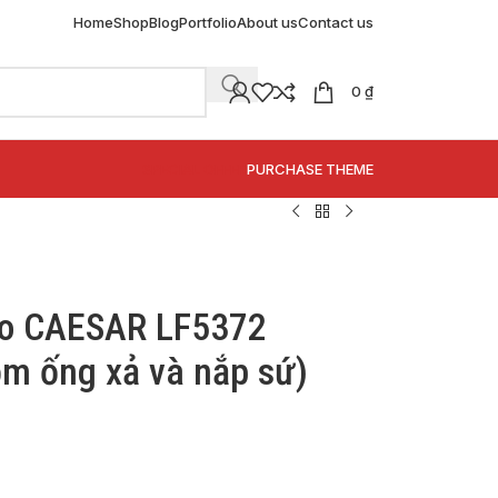
Home
Shop
Blog
Portfolio
About us
Contact us
0
₫
SPECIAL OFFER
PURCHASE THEME
bo CAESAR LF5372
m ống xả và nắp sứ)