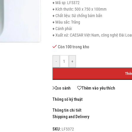
♦ Mã sp: LF5372
♦ Kích thước: 500 x 750 x 100mm
♦ Chất liệu: Sứ chống bám bẩn
♦ Màu sắc: Trắng
♦ Cánh phải
SHOP LAYOUTS
♦ Xuất xứ: CAESAR Việt Nam, công nghệ Đài Loa
Filters area
Còn 100 trong kho
AJAX Shop
HOT
Hidden sidebar
-
+
No page heading
Thê
Small categories menu
so sánh
Thêm vào yêu thích
Products list view
Thông số kỹ thuật
With background
Thông tin chi tiết
Category description
Shipping and Delivery
Header overlap
SKU:
LF5372
Infinit scrolling