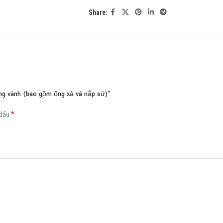
Share:
Load more button
ng vành (bao gồm ống xả và nắp sứ)”
*
 dấu