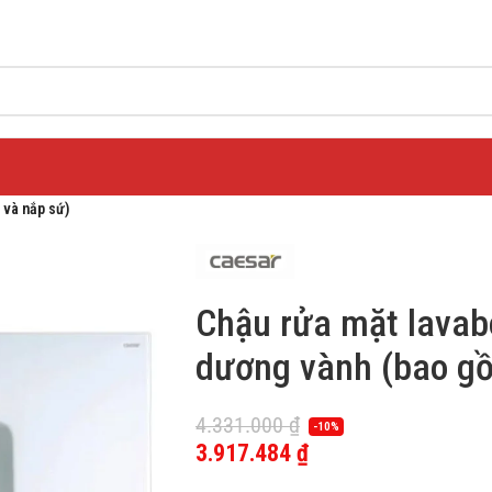
 và nắp sứ)
Chậu rửa mặt lava
dương vành (bao gồ
4.331.000
₫
-10%
3.917.484
₫