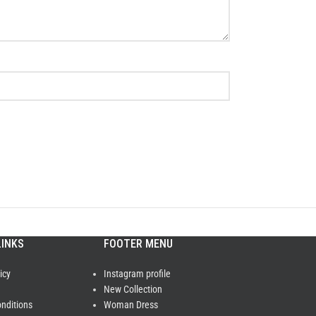
LINKS
FOOTER MENU
icy
Instagram profile
New Collection
nditions
Woman Dress