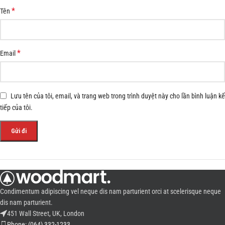
*
Tên
*
Email
Lưu tên của tôi, email, và trang web trong trình duyệt này cho lần bình luận kế
tiếp của tôi.
Condimentum adipiscing vel neque dis nam parturient orci at scelerisque neque
dis nam parturient.
451 Wall Street, UK, London
Phone: (064) 332-1233