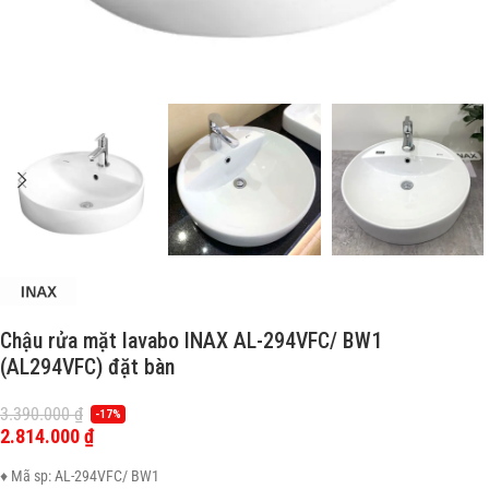
Chậu rửa mặt lavabo INAX AL-294VFC/ BW1
(AL294VFC) đặt bàn
3.390.000
₫
-17%
2.814.000
₫
♦ Mã sp: AL-294VFC/ BW1