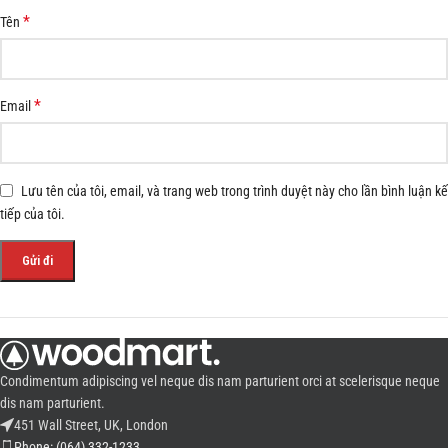
*
Tên
*
Email
Lưu tên của tôi, email, và trang web trong trình duyệt này cho lần bình luận kế
tiếp của tôi.
Condimentum adipiscing vel neque dis nam parturient orci at scelerisque neque
dis nam parturient.
451 Wall Street, UK, London
Phone: (064) 332-1233