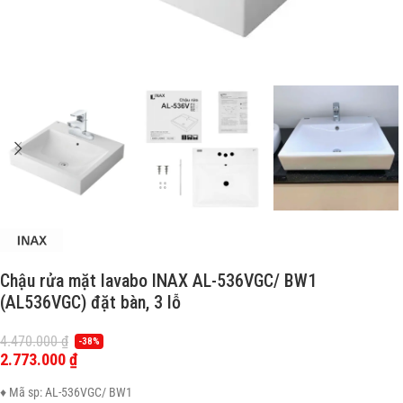
Chậu rửa mặt lavabo INAX AL-536VGC/ BW1
(AL536VGC) đặt bàn, 3 lỗ
4.470.000
₫
-38%
2.773.000
₫
♦ Mã sp: AL-536VGC/ BW1