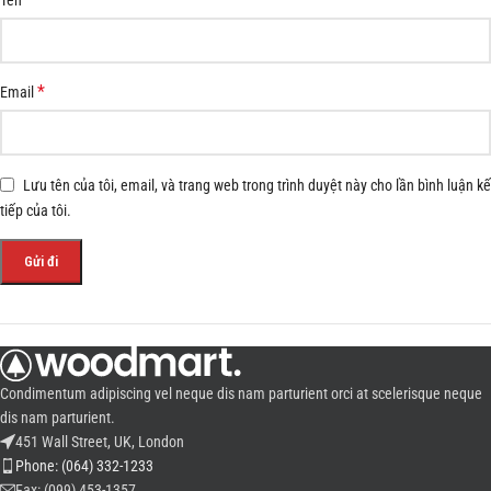
*
Email
Lưu tên của tôi, email, và trang web trong trình duyệt này cho lần bình luận kế
tiếp của tôi.
Condimentum adipiscing vel neque dis nam parturient orci at scelerisque neque
dis nam parturient.
451 Wall Street, UK, London
Phone: (064) 332-1233
Fax: (099) 453-1357