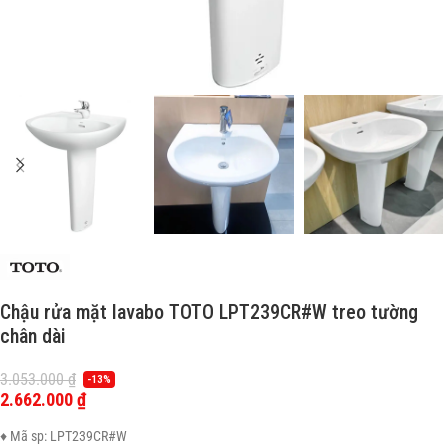
Chậu rửa mặt lavabo TOTO LPT239CR#W treo tường
chân dài
3.053.000
₫
-13%
2.662.000
₫
♦ Mã sp: LPT239CR#W