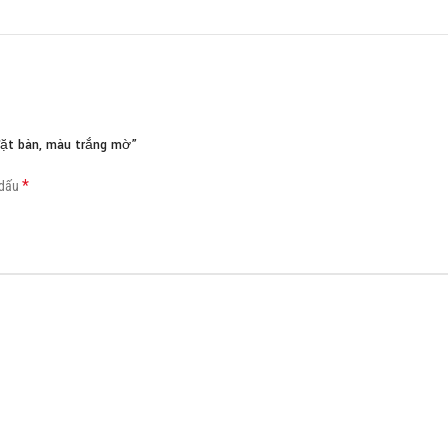
Load more button
ặt bàn, màu trắng mờ”
*
 dấu