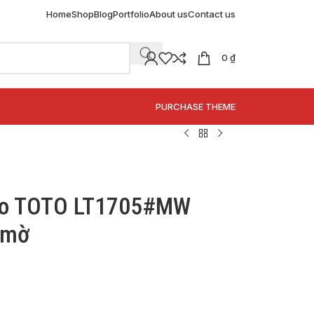
Home
Shop
Blog
Portfolio
About us
Contact us
0
₫
SPECIAL OFFER
PURCHASE THEME
abo TOTO LT1705#MW
 mờ