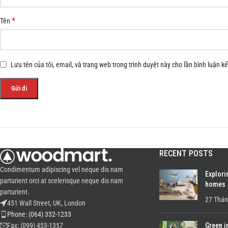
*
Tên
Lưu tên của tôi, email, và trang web trong trình duyệt này cho lần bình luận kế 
RECENT POSTS
Condimentum adipiscing vel neque dis nam
Explori
parturient orci at scelerisque neque dis nam
homes
parturient.
27 Thán
451 Wall Street, UK, London
Phone: (064) 332-1233
Green i
Fax: (099) 453-1357