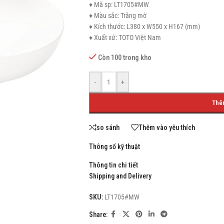
♦ Mã sp: LT1705#MW
♦ Màu sắc: Trắng mờ
♦ Kích thước: L380 x W550 x H167 (mm)
♦ Xuất xứ: TOTO Việt Nam
SHOP LAYOUTS
Còn 100 trong kho
Filters area
-
+
AJAX Shop
HOT
Thê
Hidden sidebar
No page heading
so sánh
Thêm vào yêu thích
Small categories menu
Thông số kỹ thuật
Products list view
Thông tin chi tiết
With background
Shipping and Delivery
Category description
SKU:
LT1705#MW
Header overlap
Share:
Infinit scrolling