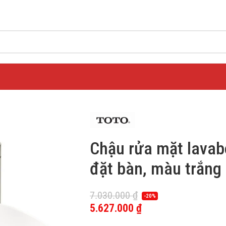
Chậu rửa mặt lav
đặt bàn, màu trắng
7.030.000
₫
-20%
5.627.000
₫