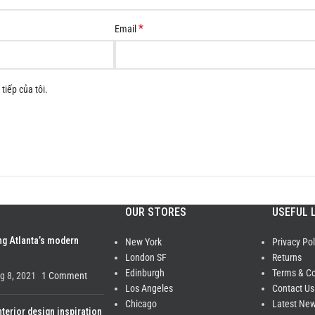
*
Email
tiếp của tôi.
OUR STORES
USEFUL 
ng Atlanta’s modern
New York
Privacy Pol
London SF
Returns
Edinburgh
Terms & Co
g 8, 2021
1 Comment
Los Angeles
Contact Us
Chicago
Latest Ne
nterior design inspiration