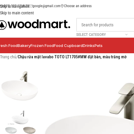
(+035) 527-1710-70
google@gmail.com
Choose an address
Skip to navigation
Skip to main content
SELECT CATEGORY
resh Food
Bakery
Frozen Food
Food Cupboard
Drinks
Pets
Trang chủ
/
Chậu rửa mặt lavabo TOTO LT1705#MW đặt bàn, màu trắng mờ