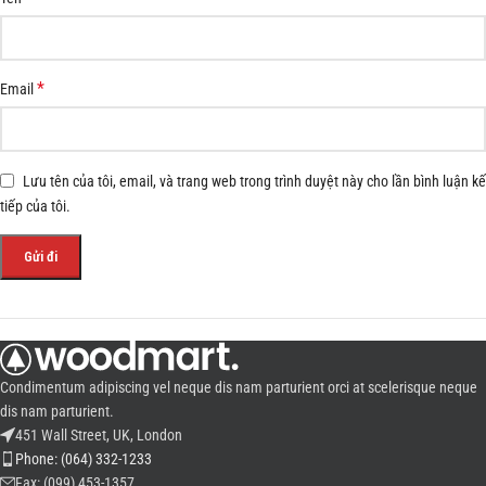
*
Email
Lưu tên của tôi, email, và trang web trong trình duyệt này cho lần bình luận kế
tiếp của tôi.
Condimentum adipiscing vel neque dis nam parturient orci at scelerisque neque
dis nam parturient.
451 Wall Street, UK, London
Phone: (064) 332-1233
Fax: (099) 453-1357