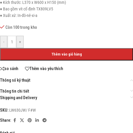
♦ Kích thước: L370 x W600 x H150 (mm)
♦ Bao gồm vít cố định TX809LV5
♦ Xuất xứ: In-đô-nê-xi-a
Còn 100 trong kho
-
+
Thêm vào giỏ hàng
so sánh
Thêm vào yêu thích
Thông số kỹ thuật
Thông tin chi tiết
Shipping and Delivery
SKU:
LW630JW/ F#W
Share:
Đánh giá