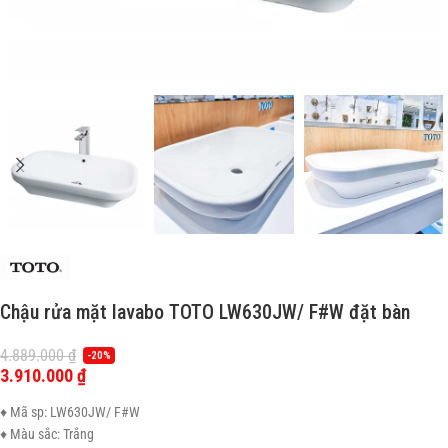
Chậu rửa mặt lavabo TOTO LW630JW/ F#W đặt bàn
4.889.000
₫
-20%
3.910.000
₫
♦ Mã sp: LW630JW/ F#W
♦ Màu sắc: Trắng