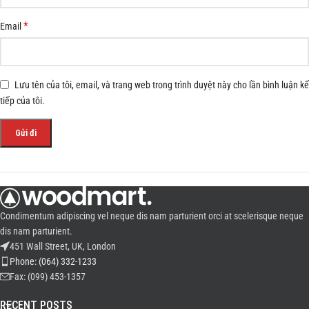
*
Email
Lưu tên của tôi, email, và trang web trong trình duyệt này cho lần bình luận kế
tiếp của tôi.
Condimentum adipiscing vel neque dis nam parturient orci at scelerisque neque
dis nam parturient.
451 Wall Street, UK, London
Phone: (064) 332-1233
Fax: (099) 453-1357
RECENT POSTS