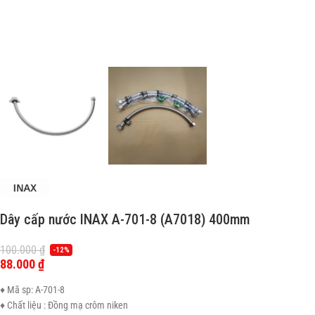
Dây cấp nước INAX A-701-8 (A7018) 400mm
100.000
₫
-12%
88.000
₫
♦ Mã sp: A-701-8
♦ Chất liệu : Đồng mạ crôm niken