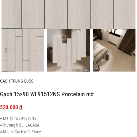
GẠCH TRUNG QUỐC
Gạch 15×90 WL91512NS Porcelain mờ
520.000
₫
♦ Mã sp: WL91512NS
♦Thương hiệu: LACASA
♦ Mô tả: Gạch mờ- 8face