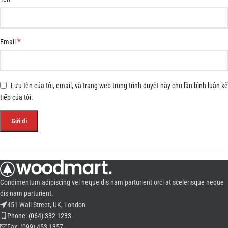
*
Email
Lưu tên của tôi, email, và trang web trong trình duyệt này cho lần bình luận kế
tiếp của tôi.
Condimentum adipiscing vel neque dis nam parturient orci at scelerisque neque
dis nam parturient.
451 Wall Street, UK, London
Phone: (064) 332-1233
Fax: (099) 453-1357