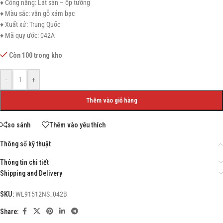
♦ Công năng: Lát sàn – ốp tường
♦ Màu sắc: vân gỗ xám bạc
♦ Xuất xứ: Trung Quốc
♦ Mã quy ước: 042A
Còn 100 trong kho
-
+
Thêm vào giỏ hàng
so sánh
Thêm vào yêu thích
Thông số kỹ thuật
Thông tin chi tiết
Shipping and Delivery
SKU:
WL91512NS_042B
Share: