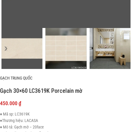
GẠCH TRUNG QUỐC
Gạch 30×60 LC3619K Porcelain mờ
450.000
₫
♦ Mã sp: LC3619K
♦Thương hiệu: LACASA
♦ Mô tả: Gạch mờ – 20face