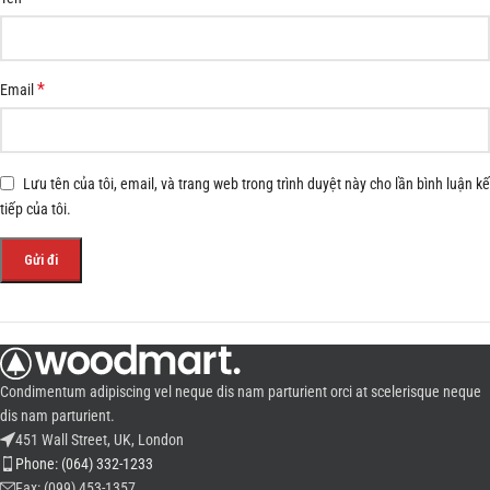
*
Email
Lưu tên của tôi, email, và trang web trong trình duyệt này cho lần bình luận kế
tiếp của tôi.
Condimentum adipiscing vel neque dis nam parturient orci at scelerisque neque
dis nam parturient.
451 Wall Street, UK, London
Phone: (064) 332-1233
Fax: (099) 453-1357