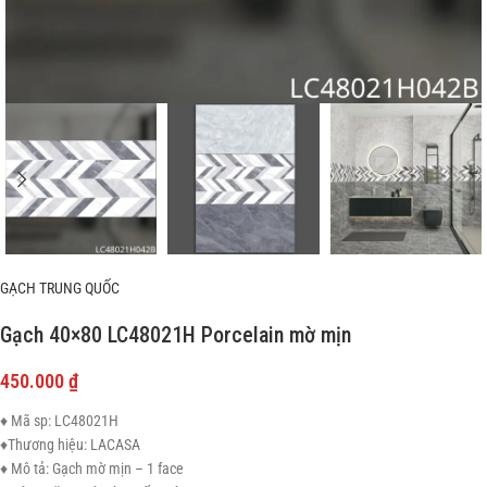
GẠCH TRUNG QUỐC
Gạch 40×80 LC48021H Porcelain mờ mịn
450.000
₫
♦ Mã sp: LC48021H
♦Thương hiệu: LACASA
♦ Mô tả: Gạch mờ mịn – 1 face