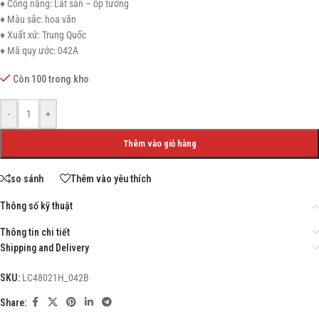
♦ Công năng: Lát sàn – ốp tường
♦ Màu sắc: hoa văn
♦ Xuất xứ: Trung Quốc
♦ Mã quy ước: 042A
Còn 100 trong kho
-
+
Thêm vào giỏ hàng
so sánh
Thêm vào yêu thích
Thông số kỹ thuật
Thông tin chi tiết
Shipping and Delivery
SKU:
LC48021H_042B
Share: