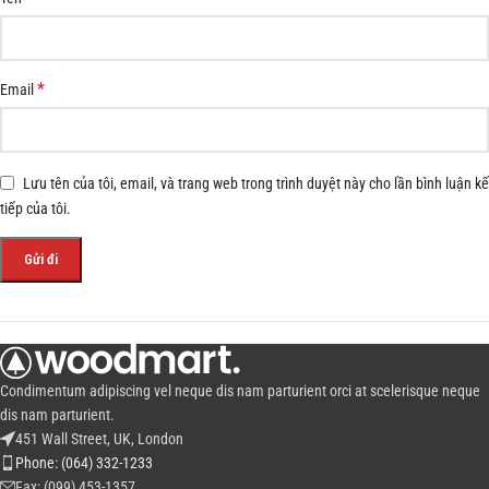
*
Email
Lưu tên của tôi, email, và trang web trong trình duyệt này cho lần bình luận kế
tiếp của tôi.
Condimentum adipiscing vel neque dis nam parturient orci at scelerisque neque
dis nam parturient.
451 Wall Street, UK, London
Phone: (064) 332-1233
Fax: (099) 453-1357