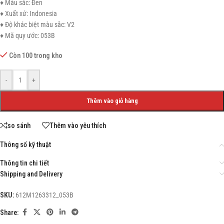
♦ Màu sắc: Đen
♦ Xuất xứ: Indonesia
♦ Độ khác biệt màu sắc: V2
♦ Mã quy ước: 053B
Còn 100 trong kho
-
+
Thêm vào giỏ hàng
so sánh
Thêm vào yêu thích
Thông số kỹ thuật
Thông tin chi tiết
Shipping and Delivery
SKU:
612M1263312_053B
Share: