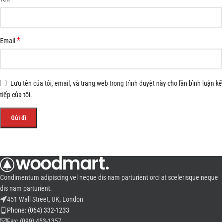
*
Email
Lưu tên của tôi, email, và trang web trong trình duyệt này cho lần bình luận kế
tiếp của tôi.
Condimentum adipiscing vel neque dis nam parturient orci at scelerisque neque
dis nam parturient.
451 Wall Street, UK, London
Phone: (064) 332-1233
Fax: (099) 453-1357