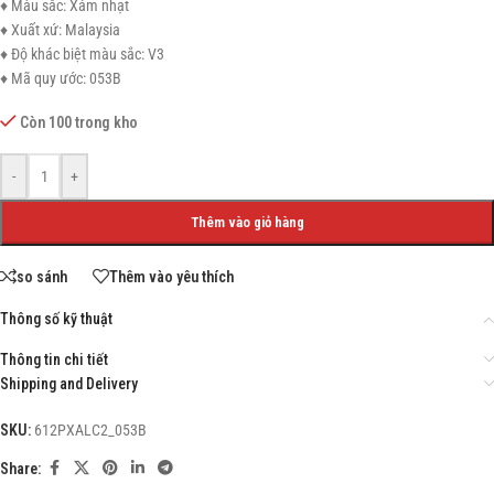
♦ Màu sắc: Xám nhạt
♦ Xuất xứ: Malaysia
♦ Độ khác biệt màu sắc: V3
♦ Mã quy ước: 053B
Còn 100 trong kho
-
+
Thêm vào giỏ hàng
so sánh
Thêm vào yêu thích
Thông số kỹ thuật
Thông tin chi tiết
Shipping and Delivery
SKU:
612PXALC2_053B
Share: