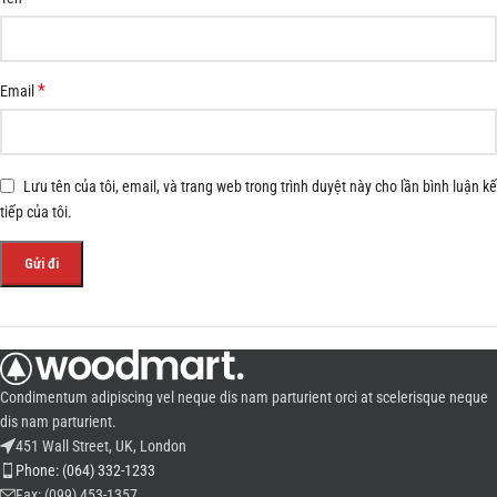
*
Email
Lưu tên của tôi, email, và trang web trong trình duyệt này cho lần bình luận kế
tiếp của tôi.
Condimentum adipiscing vel neque dis nam parturient orci at scelerisque neque
dis nam parturient.
451 Wall Street, UK, London
Phone: (064) 332-1233
Fax: (099) 453-1357