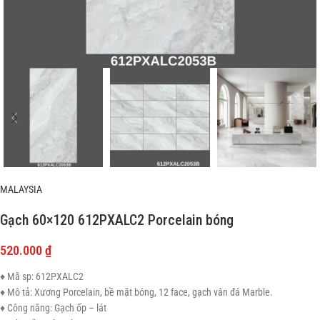
MALAYSIA
Gạch 60×120 612PXALC2 Porcelain bóng
520.000
₫
♦ Mã sp: 612PXALC2
♦ Mô tả: Xương Porcelain, bề mặt bóng, 12 face, gạch vân đá Marble.
♦ Công năng: Gạch ốp – lát