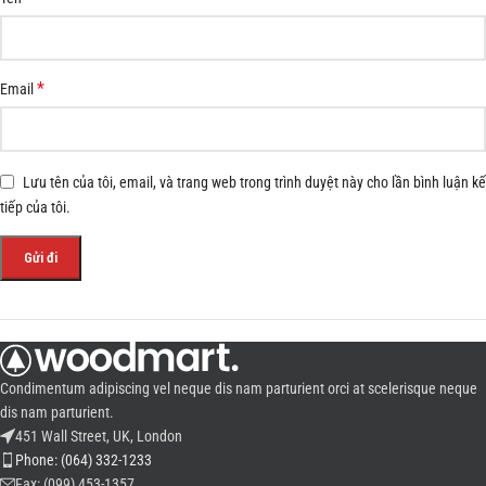
*
Email
Lưu tên của tôi, email, và trang web trong trình duyệt này cho lần bình luận kế
tiếp của tôi.
Condimentum adipiscing vel neque dis nam parturient orci at scelerisque neque
dis nam parturient.
451 Wall Street, UK, London
Phone: (064) 332-1233
Fax: (099) 453-1357