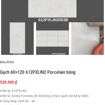
MALAYSIA
Gạch 60×120 612PXLIN2 Porcelain bóng
520.000
₫
♦ Mã sp: 612PXLIN2
♦ Mô tả: Xương Porcelain, bề mặt bóng, 8 face, gạch vân đá tự nhiên.
♦ Công năng: Gạch ốp – lát