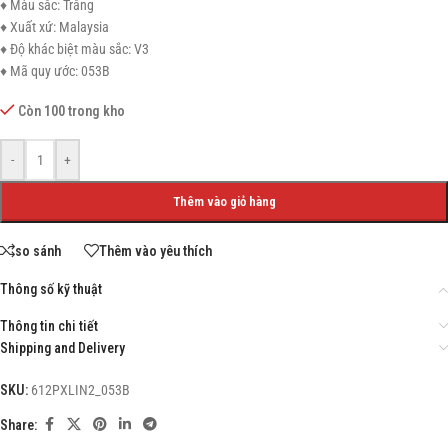
♦ Màu sắc: Trắng
♦ Xuất xứ: Malaysia
♦ Độ khác biệt màu sắc: V3
♦ Mã quy ước: 053B
Còn 100 trong kho
-
+
Thêm vào giỏ hàng
so sánh
Thêm vào yêu thích
Thông số kỹ thuật
Thông tin chi tiết
Shipping and Delivery
SKU:
612PXLIN2_053B
Share: