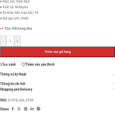
♦ Màu sắc: Xám đậm
♦ Xuất xứ: Malaysia
♦ Độ khác biệt màu sắc: V3
♦ Mã quy ước: 053B
Còn 100 trong kho
-
+
Thêm vào giỏ hàng
so sánh
Thêm vào yêu thích
Thông số kỹ thuật
Thông tin chi tiết
Shipping and Delivery
SKU:
612PXLIN4_053B
Share: