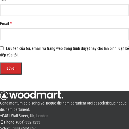
*
Email
Lưu tên của tôi, email, và trang web trong trình duyệt này cho lần bình luận kế
tiếp của tôi.
Condimentum adipiscing vel neque dis nam parturient orci at scelerisque neque
dis nam parturient.
451 Wall Street, UK, London
Phone: (064) 332-1233
Fax: (099) 453-1357