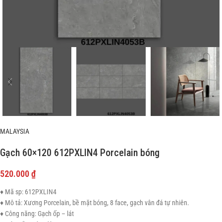
MALAYSIA
Gạch 60×120 612PXLIN4 Porcelain bóng
520.000
₫
♦ Mã sp: 612PXLIN4
♦ Mô tả: Xương Porcelain, bề mặt bóng, 8 face, gạch vân đá tự nhiên.
♦ Công năng: Gạch ốp – lát