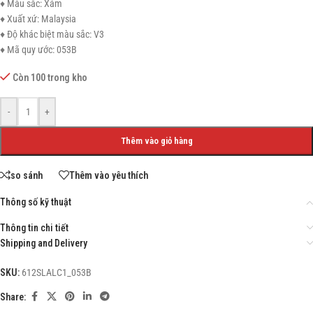
♦ Màu sắc: Xám
♦ Xuất xứ: Malaysia
♦ Độ khác biệt màu sắc: V3
♦ Mã quy ước: 053B
Còn 100 trong kho
-
+
Thêm vào giỏ hàng
so sánh
Thêm vào yêu thích
Thông số kỹ thuật
Thông tin chi tiết
Shipping and Delivery
SKU:
612SLALC1_053B
Share: