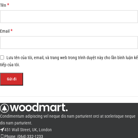
*
Tên
*
Email
Lưu tên của tôi, email, và trang web trong trình duyệt này cho lần bình luận kế
tiếp của tôi.
Condimentum adipiscing vel neque dis nam parturient orci at scelerisque neque
dis nam parturient.
451 Wall Street, UK, London
Phone: (064) 332-1233