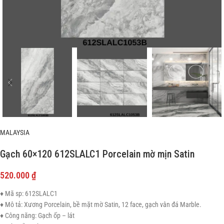
MALAYSIA
Gạch 60×120 612SLALC1 Porcelain mờ mịn Satin
520.000
₫
♦ Mã sp: 612SLALC1
♦ Mô tả: Xương Porcelain, bề mặt mờ Satin, 12 face, gạch vân đá Marble.
♦ Công năng: Gạch ốp – lát