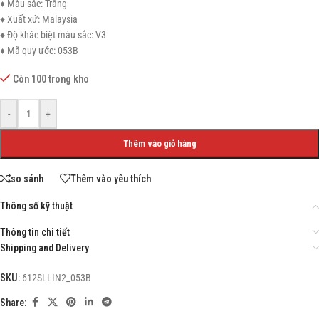
♦ Màu sắc: Trắng
♦ Xuất xứ: Malaysia
♦ Độ khác biệt màu sắc: V3
♦ Mã quy ước: 053B
Còn 100 trong kho
-
+
Thêm vào giỏ hàng
so sánh
Thêm vào yêu thích
Thông số kỹ thuật
Thông tin chi tiết
Shipping and Delivery
SKU:
612SLLIN2_053B
Share: