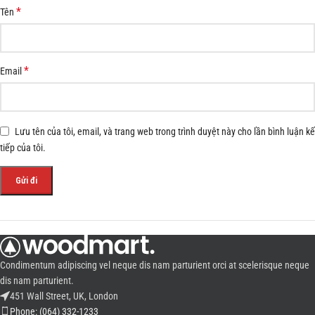
*
Tên
*
Email
Lưu tên của tôi, email, và trang web trong trình duyệt này cho lần bình luận kế
tiếp của tôi.
Condimentum adipiscing vel neque dis nam parturient orci at scelerisque neque
dis nam parturient.
451 Wall Street, UK, London
Phone: (064) 332-1233