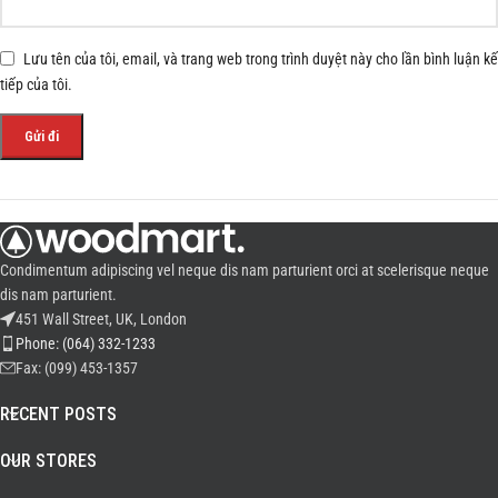
Lưu tên của tôi, email, và trang web trong trình duyệt này cho lần bình luận kế
tiếp của tôi.
Condimentum adipiscing vel neque dis nam parturient orci at scelerisque neque
dis nam parturient.
451 Wall Street, UK, London
Phone: (064) 332-1233
Fax: (099) 453-1357
RECENT POSTS
OUR STORES