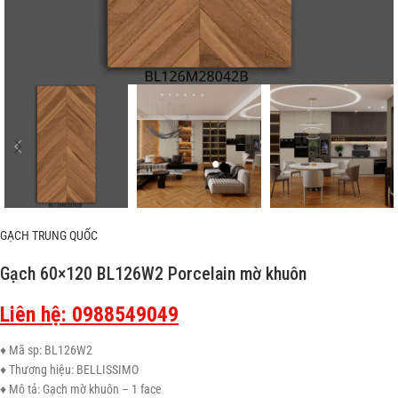
GẠCH TRUNG QUỐC
Gạch 60×120 BL126W2 Porcelain mờ khuôn
Liên hệ: 0988549049
♦ Mã sp: BL126W2
♦ Thương hiệu: BELLISSIMO
♦ Mô tả: Gạch mờ khuôn – 1 face