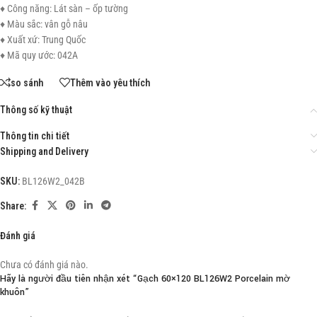
♦ Công năng: Lát sàn – ốp tường
♦ Màu sắc: vân gỗ nâu
♦ Xuất xứ: Trung Quốc
♦ Mã quy ước: 042A
so sánh
Thêm vào yêu thích
Thông số kỹ thuật
Thông tin chi tiết
Shipping and Delivery
SKU:
BL126W2_042B
Share:
Đánh giá
Chưa có đánh giá nào.
Hãy là người đầu tiên nhận xét “Gạch 60×120 BL126W2 Porcelain mờ
khuôn”