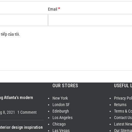
*
Email
tiếp của tôi.
OUR STORES
USEFUL 
ng Atlanta’s modern
New York
Privacy Pol
London SF
Returns
Edinburgh
Terms & Co
g 8, 2021
1 Comment
Los Angeles
Contact Us
Chicago
Latest Ne
nterior design inspiration
Las Vegas
Our Sitem