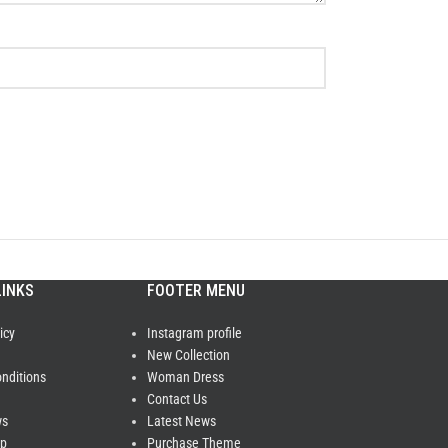
LINKS
FOOTER MENU
icy
Instagram profile
New Collection
nditions
Woman Dress
Contact Us
ws
Latest News
ap
Purchase Theme