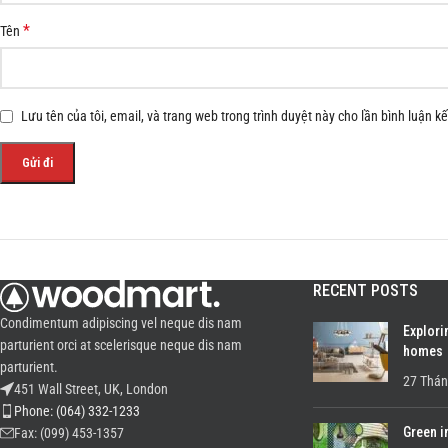
*
Tên
Lưu tên của tôi, email, và trang web trong trình duyệt này cho lần bình luận kế 
RECENT POSTS
Condimentum adipiscing vel neque dis nam
Explori
parturient orci at scelerisque neque dis nam
homes
parturient.
27 Thán
451 Wall Street, UK, London
Phone: (064) 332-1233
Green i
Fax: (099) 453-1357