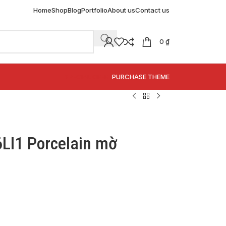
Home
Shop
Blog
Portfolio
About us
Contact us
0
₫
SPECIAL OFFER
PURCHASE THEME
LI1 Porcelain mờ