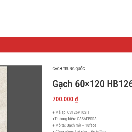
GẠCH TRUNG QUỐC
Gạch 60×120 HB126
700.000
₫
♦ Mã sp: CS126PT02H
♦Thương hiệu: CASAFERRA
♦ Mô tả: Gạch mờ – 18face
♦ Công năng: Lát sàn – ốp tường