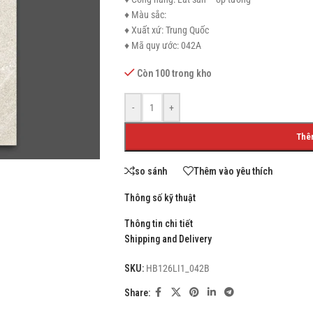
♦ Màu sắc:
♦ Xuất xứ: Trung Quốc
♦ Mã quy ước: 042A
SHOP LAYOUTS
Còn 100 trong kho
Filters area
-
+
AJAX Shop
HOT
Thê
Hidden sidebar
No page heading
so sánh
Thêm vào yêu thích
Small categories menu
Thông số kỹ thuật
Products list view
Thông tin chi tiết
Shipping and Delivery
With background
Category description
SKU:
HB126LI1_042B
Header overlap
Share:
Infinit scrolling