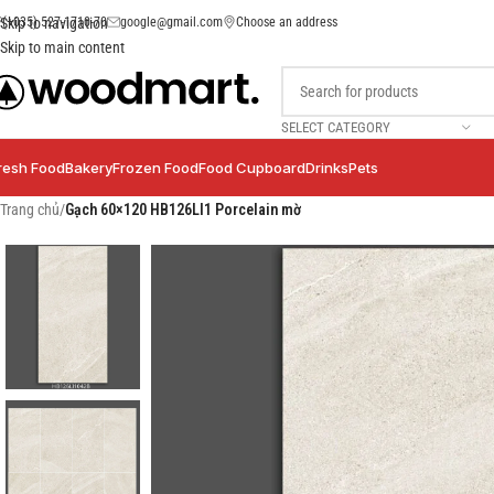
(+035) 527-1710-70
google@gmail.com
Choose an address
Skip to navigation
Skip to main content
SELECT CATEGORY
resh Food
Bakery
Frozen Food
Food Cupboard
Drinks
Pets
Trang chủ
/
Gạch 60×120 HB126LI1 Porcelain mờ