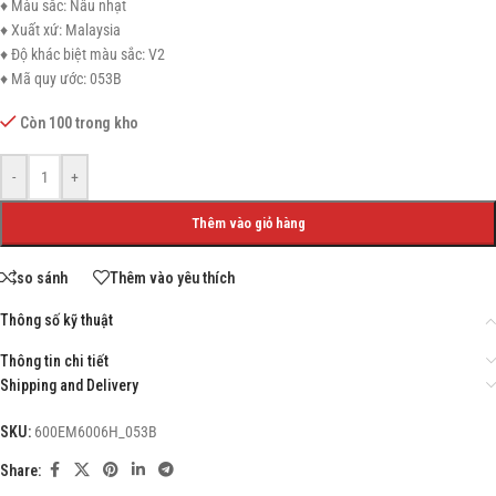
♦ Màu sắc: Nâu nhạt
♦ Xuất xứ: Malaysia
♦ Độ khác biệt màu sắc: V2
♦ Mã quy ước: 053B
Còn 100 trong kho
-
+
Thêm vào giỏ hàng
so sánh
Thêm vào yêu thích
Thông số kỹ thuật
Thông tin chi tiết
Shipping and Delivery
SKU:
600EM6006H_053B
Share: