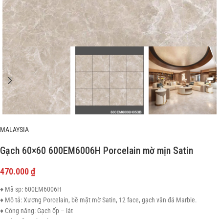
MALAYSIA
Gạch 60×60 600EM6006H Porcelain mờ mịn Satin
470.000
₫
♦ Mã sp: 600EM6006H
♦ Mô tả: Xương Porcelain, bề mặt mờ Satin, 12 face, gạch vân đá Marble.
♦ Công năng: Gạch ốp – lát