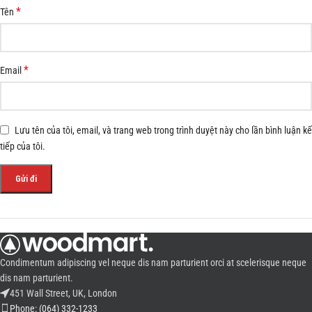
*
Tên
*
Email
Lưu tên của tôi, email, và trang web trong trình duyệt này cho lần bình luận kế
tiếp của tôi.
Condimentum adipiscing vel neque dis nam parturient orci at scelerisque neque
dis nam parturient.
451 Wall Street, UK, London
Phone: (064) 332-1233