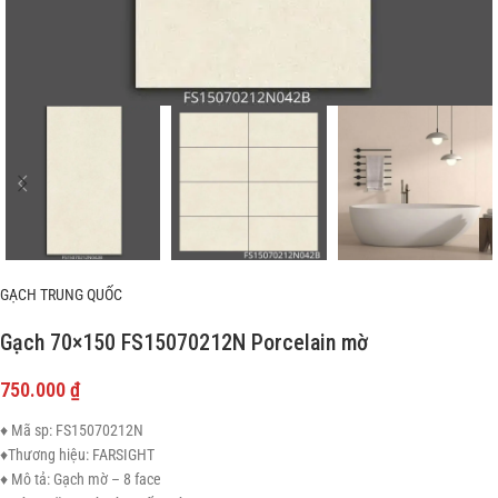
GẠCH TRUNG QUỐC
Gạch 70×150 FS15070212N Porcelain mờ
750.000
₫
♦ Mã sp: FS15070212N
♦Thương hiệu: FARSIGHT
♦ Mô tả: Gạch mờ – 8 face