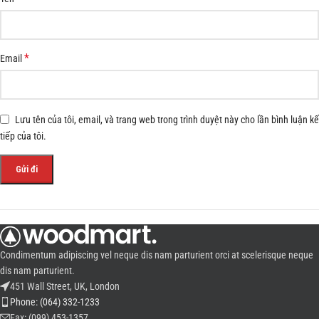
*
Email
Lưu tên của tôi, email, và trang web trong trình duyệt này cho lần bình luận kế
tiếp của tôi.
Condimentum adipiscing vel neque dis nam parturient orci at scelerisque neque
dis nam parturient.
451 Wall Street, UK, London
Phone: (064) 332-1233
Fax: (099) 453-1357