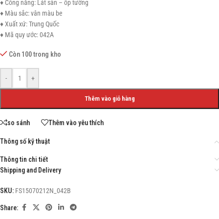
♦ Công năng: Lát sàn – ốp tường
♦ Màu sắc: vân màu be
♦ Xuất xứ: Trung Quốc
♦ Mã quy ước: 042A
Còn 100 trong kho
-
+
Thêm vào giỏ hàng
so sánh
Thêm vào yêu thích
Thông số kỹ thuật
Thông tin chi tiết
Shipping and Delivery
SKU:
FS15070212N_042B
Share: