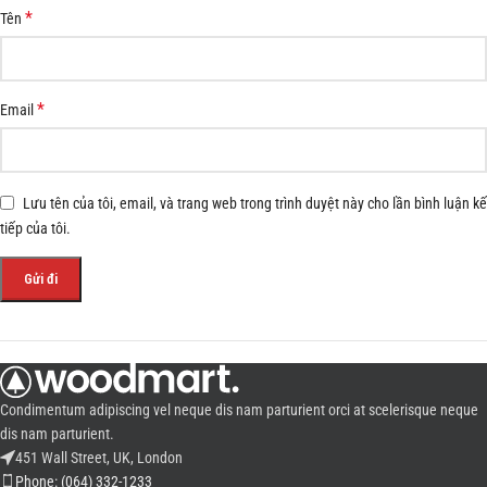
*
Tên
*
Email
Lưu tên của tôi, email, và trang web trong trình duyệt này cho lần bình luận kế
tiếp của tôi.
Condimentum adipiscing vel neque dis nam parturient orci at scelerisque neque
dis nam parturient.
451 Wall Street, UK, London
Phone: (064) 332-1233