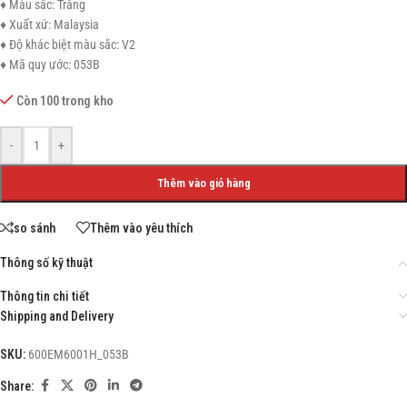
♦ Màu sắc: Trắng
♦ Xuất xứ: Malaysia
♦ Độ khác biệt màu sắc: V2
♦ Mã quy ước: 053B
Còn 100 trong kho
-
+
Thêm vào giỏ hàng
so sánh
Thêm vào yêu thích
Thông số kỹ thuật
Thông tin chi tiết
Shipping and Delivery
SKU:
600EM6001H_053B
Share: