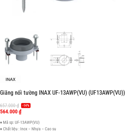
Giăng nối tường INAX UF-13AWP(VU) (UF13AWP(VU))
657.000
₫
-14%
564.000
₫
♦ Mã sp: UF-13AWP(VU)
♦ Chất liệu : Inox – Nhựa – Cao su