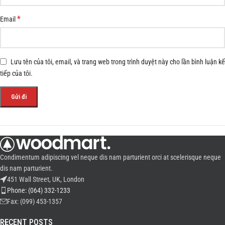
*
Email
Lưu tên của tôi, email, và trang web trong trình duyệt này cho lần bình luận kế
tiếp của tôi.
Condimentum adipiscing vel neque dis nam parturient orci at scelerisque neque
dis nam parturient.
451 Wall Street, UK, London
Phone: (064) 332-1233
Fax: (099) 453-1357
RECENT POSTS