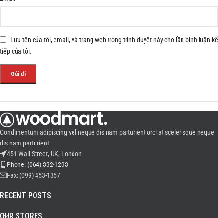
Lưu tên của tôi, email, và trang web trong trình duyệt này cho lần bình luận kế
tiếp của tôi.
Condimentum adipiscing vel neque dis nam parturient orci at scelerisque neque
dis nam parturient.
451 Wall Street, UK, London
Phone: (064) 332-1233
Fax: (099) 453-1357
RECENT POSTS
OUR STORES