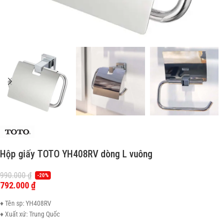
Hộp giấy TOTO YH408RV dòng L vuông
990.000
₫
-20%
792.000
₫
♦ Tên sp: YH408RV
♦ Xuất xứ: Trung Quốc